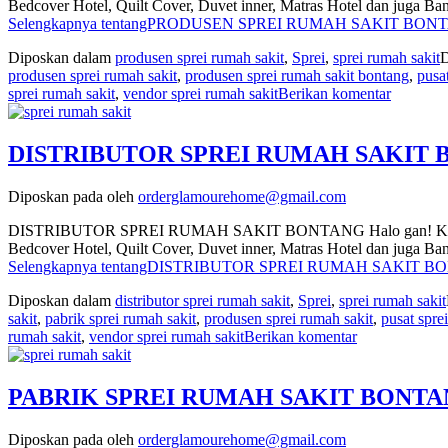
Bedcover Hotel, Quilt Cover, Duvet inner, Matras Hotel dan juga 
Selengkapnya tentangPRODUSEN SPREI RUMAH SAKIT BONTA
Diposkan dalam
produsen sprei rumah sakit
,
Sprei
,
sprei rumah sakit
D
produsen sprei rumah sakit
,
produsen sprei rumah sakit bontang
,
pusa
sprei rumah sakit
,
vendor sprei rumah sakit
Berikan komentar
DISTRIBUTOR SPREI RUMAH SAKIT BO
Diposkan pada
oleh
orderglamourehome@gmail.com
DISTRIBUTOR SPREI RUMAH SAKIT BONTANG Halo gan! Kali ini mimi
Bedcover Hotel, Quilt Cover, Duvet inner, Matras Hotel dan juga 
Selengkapnya tentangDISTRIBUTOR SPREI RUMAH SAKIT BON
Diposkan dalam
distributor sprei rumah sakit
,
Sprei
,
sprei rumah sakit
sakit
,
pabrik sprei rumah sakit
,
produsen sprei rumah sakit
,
pusat spre
rumah sakit
,
vendor sprei rumah sakit
Berikan komentar
PABRIK SPREI RUMAH SAKIT BONTANG 
Diposkan pada
oleh
orderglamourehome@gmail.com