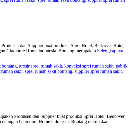
i
,
sprei rumah sakit
,
sprei rumah sakit bontang
,
supplier sprei rumah
usen dan Supplier buat produksi Sprei Hotel, Bedcover Hotel,
aungan Glamoure Home indonesia. Bontang merupakan
Selengkapnya
t bontang
,
grosir sprei rumah sakit
,
konveksi sprei rumah sakit
,
pabrik
i rumah sakit
,
sprei rumah sakit bontang
,
supplier sprei rumah sakit
,
an Produsen dan Supplier buat produksi Sprei Hotel, Bedcover
awah naungan Glamoure Home indonesia. Bontang merupakan