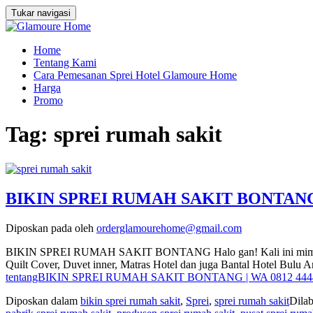
Tukar navigasi
Home
Tentang Kami
Cara Pemesanan Sprei Hotel Glamoure Home
Harga
Promo
Tag:
sprei rumah sakit
BIKIN SPREI RUMAH SAKIT BONTANG |
Diposkan pada
oleh
orderglamourehome@gmail.com
BIKIN SPREI RUMAH SAKIT BONTANG Halo gan! Kali ini mimin mau b
Quilt Cover, Duvet inner, Matras Hotel dan juga Bantal Hotel Bul
tentangBIKIN SPREI RUMAH SAKIT BONTANG | WA 0812 444
Diposkan dalam
bikin sprei rumah sakit
,
Sprei
,
sprei rumah sakit
Dilab