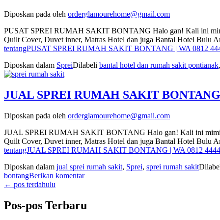
Diposkan pada
oleh
orderglamourehome@gmail.com
PUSAT SPREI RUMAH SAKIT BONTANG Halo gan! Kali ini mimin mau b
Quilt Cover, Duvet inner, Matras Hotel dan juga Bantal Hotel Bul
tentangPUSAT SPREI RUMAH SAKIT BONTANG | WA 0812 444
Diposkan dalam
Sprei
Dilabeli
bantal hotel dan rumah sakit pontianak
JUAL SPREI RUMAH SAKIT BONTANG | 
Diposkan pada
oleh
orderglamourehome@gmail.com
JUAL SPREI RUMAH SAKIT BONTANG Halo gan! Kali ini mimin mau ba
Quilt Cover, Duvet inner, Matras Hotel dan juga Bantal Hotel Bul
tentangJUAL SPREI RUMAH SAKIT BONTANG | WA 0812 4444
Diposkan dalam
jual sprei rumah sakit
,
Sprei
,
sprei rumah sakit
Dilabe
bontang
Berikan komentar
←
pos terdahulu
Pos-pos Terbaru