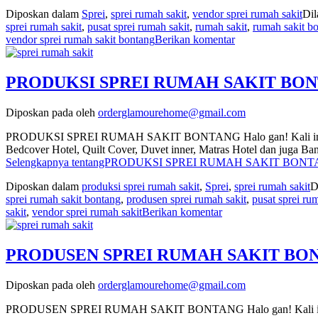
Diposkan dalam
Sprei
,
sprei rumah sakit
,
vendor sprei rumah sakit
Dil
sprei rumah sakit
,
pusat sprei rumah sakit
,
rumah sakit
,
rumah sakit b
vendor sprei rumah sakit bontang
Berikan komentar
PRODUKSI SPREI RUMAH SAKIT BONTA
Diposkan pada
oleh
orderglamourehome@gmail.com
PRODUKSI SPREI RUMAH SAKIT BONTANG Halo gan! Kali ini mimin m
Bedcover Hotel, Quilt Cover, Duvet inner, Matras Hotel dan juga 
Selengkapnya tentangPRODUKSI SPREI RUMAH SAKIT BONTAN
Diposkan dalam
produksi sprei rumah sakit
,
Sprei
,
sprei rumah sakit
D
sprei rumah sakit bontang
,
produsen sprei rumah sakit
,
pusat sprei ru
sakit
,
vendor sprei rumah sakit
Berikan komentar
PRODUSEN SPREI RUMAH SAKIT BONTA
Diposkan pada
oleh
orderglamourehome@gmail.com
PRODUSEN SPREI RUMAH SAKIT BONTANG Halo gan! Kali ini mimin 