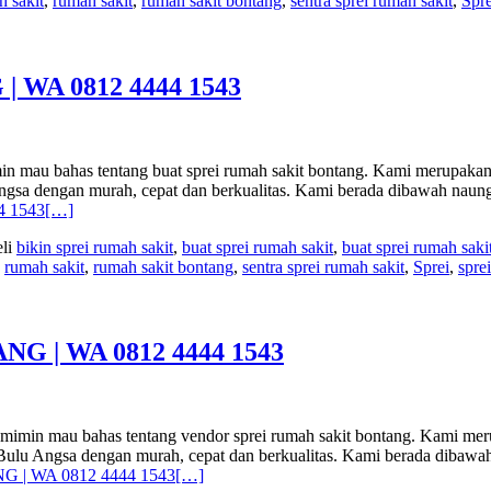
h sakit
,
rumah sakit
,
rumah sakit bontang
,
sentra sprei rumah sakit
,
Spre
WA 0812 4444 1543
ahas tentang buat sprei rumah sakit bontang. Kami merupakan Prod
u Angsa dengan murah, cepat dan berkualitas. Kami berada dibawah n
 1543
[…]
eli
bikin sprei rumah sakit
,
buat sprei rumah sakit
,
buat sprei rumah saki
,
rumah sakit
,
rumah sakit bontang
,
sentra sprei rumah sakit
,
Sprei
,
spre
 | WA 0812 4444 1543
u bahas tentang vendor sprei rumah sakit bontang. Kami merupak
el Bulu Angsa dengan murah, cepat dan berkualitas. Kami berada dib
 | WA 0812 4444 1543
[…]