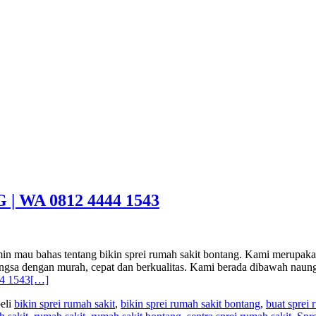
 WA 0812 4444 1543
ahas tentang bikin sprei rumah sakit bontang. Kami merupakan Pr
u Angsa dengan murah, cepat dan berkualitas. Kami berada dibawah n
4 1543
[…]
eli
bikin sprei rumah sakit
,
bikin sprei rumah sakit bontang
,
buat sprei 