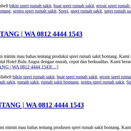
abeli
bikin sprei rumah sakit
,
buat sprei rumah sakit
,
grosir sprei rumah 
ontang
,
sentra sprei rumah sakit
,
Sprei
,
sprei rumah sakit
,
sprei rumah sa
NG | WA 0812 4444 1543
au bahas tentang produksi sprei rumah sakit bontang. Kami meru
Bantal Hotel Bulu Angsa dengan murah, cepat dan berkualitas. Kami 
G | WA 0812 4444 1543
[…]
ilabeli
bikin sprei rumah sakit
,
buat sprei rumah sakit
,
grosir sprei ruma
mah sakit
,
rumah sakit
,
rumah sakit bontang
,
sentra sprei rumah sakit
,
Sp
NG | WA 0812 4444 1543
mau bahas tentang produsen sprei rumah sakit bontang. Kami mer