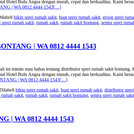
Bantal Hotel Bulu Angsa dengan murah, cepat dan berkualitas. Kami 
NG | WA 0812 4444 1543
[…]
ilabeli
bikin sprei rumah sakit
,
buat sprei rumah sakit
,
grosir sprei ruma
t sprei rumah sakit
,
rumah sakit
,
rumah sakit bontang
,
sentra sprei ruma
NTANG | WA 0812 4444 1543
n mau bahas tentang distributor sprei rumah sakit bontang. Kami
Bantal Hotel Bulu Angsa dengan murah, cepat dan berkualitas. Kami 
TANG | WA 0812 4444 1543
[…]
Dilabeli
bikin sprei rumah sakit
,
buat sprei rumah sakit
,
distributor spr
i rumah sakit
,
rumah sakit
,
rumah sakit bontang
,
sentra sprei rumah saki
| WA 0812 4444 1543