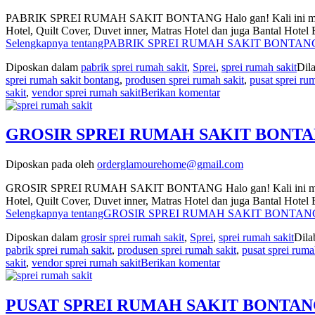
PABRIK SPREI RUMAH SAKIT BONTANG Halo gan! Kali ini mimin mau
Hotel, Quilt Cover, Duvet inner, Matras Hotel dan juga Bantal Hot
Selengkapnya tentangPABRIK SPREI RUMAH SAKIT BONTANG 
Diposkan dalam
pabrik sprei rumah sakit
,
Sprei
,
sprei rumah sakit
Dil
sprei rumah sakit bontang
,
produsen sprei rumah sakit
,
pusat sprei ru
sakit
,
vendor sprei rumah sakit
Berikan komentar
GROSIR SPREI RUMAH SAKIT BONTANG 
Diposkan pada
oleh
orderglamourehome@gmail.com
GROSIR SPREI RUMAH SAKIT BONTANG Halo gan! Kali ini mimin mau
Hotel, Quilt Cover, Duvet inner, Matras Hotel dan juga Bantal Hot
Selengkapnya tentangGROSIR SPREI RUMAH SAKIT BONTANG 
Diposkan dalam
grosir sprei rumah sakit
,
Sprei
,
sprei rumah sakit
Dila
pabrik sprei rumah sakit
,
produsen sprei rumah sakit
,
pusat sprei ruma
sakit
,
vendor sprei rumah sakit
Berikan komentar
PUSAT SPREI RUMAH SAKIT BONTANG |