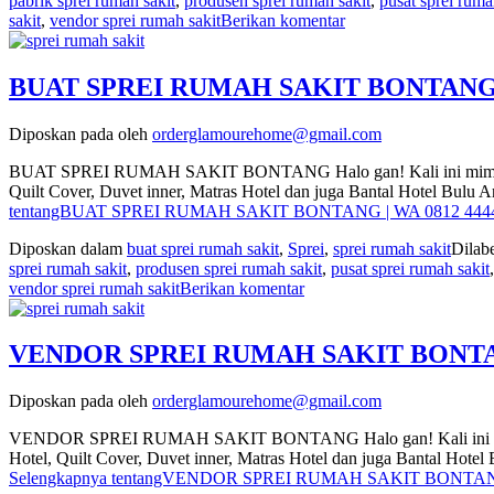
pabrik sprei rumah sakit
,
produsen sprei rumah sakit
,
pusat sprei ruma
sakit
,
vendor sprei rumah sakit
Berikan komentar
BUAT SPREI RUMAH SAKIT BONTANG | 
Diposkan pada
oleh
orderglamourehome@gmail.com
BUAT SPREI RUMAH SAKIT BONTANG Halo gan! Kali ini mimin mau b
Quilt Cover, Duvet inner, Matras Hotel dan juga Bantal Hotel Bul
tentangBUAT SPREI RUMAH SAKIT BONTANG | WA 0812 4444
Diposkan dalam
buat sprei rumah sakit
,
Sprei
,
sprei rumah sakit
Dilab
sprei rumah sakit
,
produsen sprei rumah sakit
,
pusat sprei rumah sakit
vendor sprei rumah sakit
Berikan komentar
VENDOR SPREI RUMAH SAKIT BONTANG
Diposkan pada
oleh
orderglamourehome@gmail.com
VENDOR SPREI RUMAH SAKIT BONTANG Halo gan! Kali ini mimin ma
Hotel, Quilt Cover, Duvet inner, Matras Hotel dan juga Bantal Hot
Selengkapnya tentangVENDOR SPREI RUMAH SAKIT BONTANG