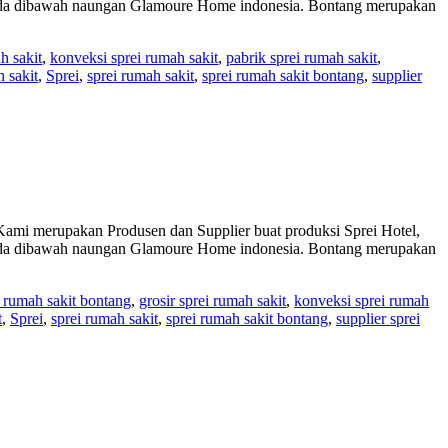
berada dibawah naungan Glamoure Home indonesia. Bontang merupakan
h sakit
,
konveksi sprei rumah sakit
,
pabrik sprei rumah sakit
,
h sakit
,
Sprei
,
sprei rumah sakit
,
sprei rumah sakit bontang
,
supplier
 merupakan Produsen dan Supplier buat produksi Sprei Hotel,
berada dibawah naungan Glamoure Home indonesia. Bontang merupakan
ei rumah sakit bontang
,
grosir sprei rumah sakit
,
konveksi sprei rumah
t
,
Sprei
,
sprei rumah sakit
,
sprei rumah sakit bontang
,
supplier sprei