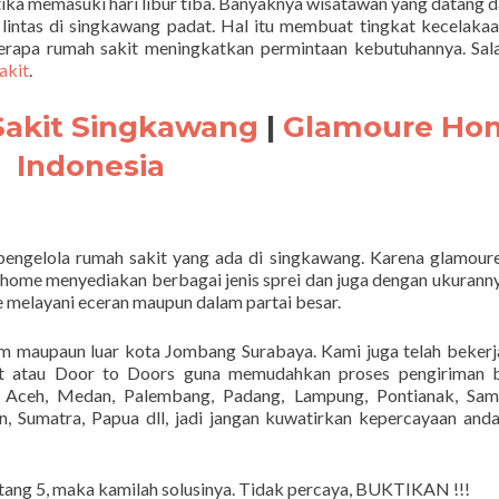
ika memasuki hari libur tiba. Banyaknya wisatawan yang datang da
intas di singkawang padat. Hal itu membuat tingkat kecelaka
erapa rumah sakit meningkatkan permintaan kebutuhannya. Sal
akit
.
Sakit Singkawang
|
Glamoure Ho
Indonesia
pengelola rumah sakit yang ada di singkawang. Karena glamou
 home menyediakan berbagai jenis sprei dan juga dengan ukuranny
melayani eceran maupun dalam partai besar.
am maupaun luar kota Jombang Surabaya. Kami juga telah beker
rt atau Door to Doors guna memudahkan proses pengiriman b
Aceh, Medan, Palembang, Padang, Lampung, Pontianak, Sama
, Sumatra, Papua dll, jadi jangan kuwatirkan kepercayaan and
ntang 5, maka kamilah solusinya. Tidak percaya, BUKTIKAN !!!