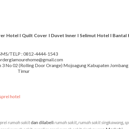
r Hotel I Quilt Cover I Duvet Inner I Selimut Hotel I Bantal 
MS/TELP : 0812-4444-1543
 orderglamourehome@gmail.com
iman 3 No 02 (Rolling Door Orange) Mojoagung Kabupaten Jombang
Timur
sprei rumah sakit
dan dilabeli
rumah sakit
,
rumah sakit singkawang
,
sp