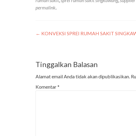
rumah sakit
,
sprei rumah sakit singkawang
,
supplier
permalink
.
←
KONVEKSI SPREI RUMAH SAKIT SINGKAWA
Tinggalkan Balasan
Alamat email Anda tidak akan dipublikasikan.
Ru
Komentar
*