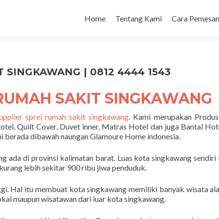
Home
Tentang Kami
Cara Pemesan
 SINGKAWANG | 0812 4444 1543
 RUMAH SAKIT SINGKAWANG
upplier sprei rumah sakit singkawang
. Kami merupakan Produs
otel, Quilt Cover, Duvet inner, Matras Hotel dan juga Bantal Hot
ami berada dibawah naungan Glamoure Home indonesia.
g ada di provinsi kalimatan barat. Luas kota singkawang sendiri
urang lebih sekitar 900 ribu jiwa penduduk.
nggi. Hal itu membuat kota singkawang memiliki banyak wisata al
lokal maupun wisatawan dari luar kota singkawang.