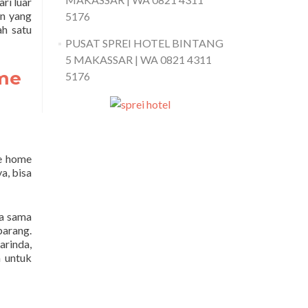
ri luar
an yang
5176
ah satu
PUSAT SPREI HOTEL BINTANG
5 MAKASSAR | WA 0821 4311
me
5176
re home
a, bisa
ja sama
arang.
rinda,
a untuk