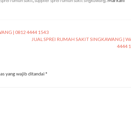
 sprei rumah sakit
,
supplier sprei rumah sakit singkawang
. Markahi
NG | 0812 4444 1543
JUAL SPREI RUMAH SAKIT SINGKAWANG | W
4444 
as yang wajib ditandai
*