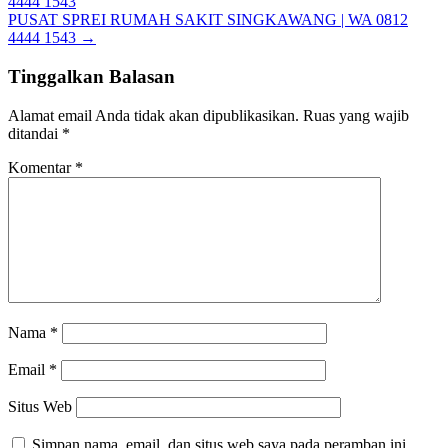
4444 1543
PUSAT SPREI RUMAH SAKIT SINGKAWANG | WA 0812
4444 1543
→
Tinggalkan Balasan
Alamat email Anda tidak akan dipublikasikan.
Ruas yang wajib
ditandai
*
Komentar
*
Nama
*
Email
*
Situs Web
Simpan nama, email, dan situs web saya pada peramban ini