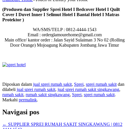
(Produsen dan Supplier Sprei Hotel I Bedcover Hotel I Quilt
Cover I Duvet Inner I Selimut Hotel I Bantal Hotel I Matras
Protektor )
WA/SMS/TELP : 0812-4444-1543
Email : orderglamourehome@gmail.com
Main office/ kantor order : Jalan Sayid Sulaiman 3 No 02 (Rolling
Door Orange) Mojoagung Kabupaten Jombang Jawa Timur
Diposkan dalam
jual sprei rumah sakit
,
Sprei
,
sprei rumah sakit
dan
dilabeli
jual sprei rumah sakit
,
jual sprei rumah sakit singkawang
,
rumah sakit
,
rumah sakit singkawang
,
Sprei
,
sprei rumah sakit
.
Markahi
permalink
.
Navigasi pos
←
SUPPLIER SPREI RUMAH SAKIT SINGKAWANG | 0812