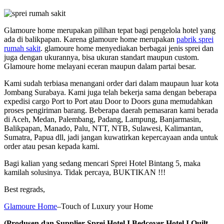
Glamoure home merupakan pilihan tepat bagi pengelola hotel yang
ada di balikpapan. Karena glamoure home merupakan
pabrik sprei
rumah sakit
. glamoure home menyediakan berbagai jenis sprei dan
juga dengan ukurannya, bisa ukuran standart maupun custom.
Glamoure home melayani eceran maupun dalam partai besar.
Kami sudah terbiasa menangani order dari dalam maupaun luar kota
Jombang Surabaya. Kami juga telah bekerja sama dengan beberapa
expedisi cargo Port to Port atau Door to Doors guna memudahkan
proses pengiriman barang. Beberapa daerah pemasaran kami berada
di Aceh, Medan, Palembang, Padang, Lampung, Banjarmasin,
Balikpapan, Manado, Palu, NTT, NTB, Sulawesi, Kalimantan,
Sumatra, Papua dll, jadi jangan kuwatirkan kepercayaan anda untuk
order atau pesan kepada kami.
Bagi kalian yang sedang mencari Sprei Hotel Bintang 5, maka
kamilah solusinya. Tidak percaya, BUKTIKAN !!!
Best regrads,
Glamoure Home
–Touch of Luxury your Home
(Produsen dan Supplier Sprei Hotel I Bedcover Hotel I Quilt