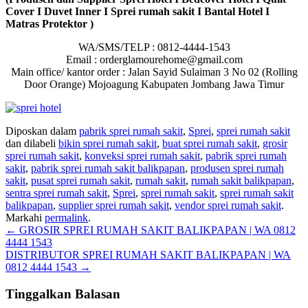
Cover I Duvet Inner I Sprei rumah sakit I Bantal Hotel I
Matras Protektor )
WA/SMS/TELP : 0812-4444-1543
Email : orderglamourehome@gmail.com
Main office/ kantor order : Jalan Sayid Sulaiman 3 No 02 (Rolling
Door Orange) Mojoagung Kabupaten Jombang Jawa Timur
Diposkan dalam
pabrik sprei rumah sakit
,
Sprei
,
sprei rumah sakit
dan dilabeli
bikin sprei rumah sakit
,
buat sprei rumah sakit
,
grosir
sprei rumah sakit
,
konveksi sprei rumah sakit
,
pabrik sprei rumah
sakit
,
pabrik sprei rumah sakit balikpapan
,
produsen sprei rumah
sakit
,
pusat sprei rumah sakit
,
rumah sakit
,
rumah sakit balikpapan
,
sentra sprei rumah sakit
,
Sprei
,
sprei rumah sakit
,
sprei rumah sakit
balikpapan
,
supplier sprei rumah sakit
,
vendor sprei rumah sakit
.
Markahi
permalink
.
Navigasi
←
GROSIR SPREI RUMAH SAKIT BALIKPAPAN | WA 0812
4444 1543
pos
DISTRIBUTOR SPREI RUMAH SAKIT BALIKPAPAN | WA
0812 4444 1543
→
Tinggalkan Balasan