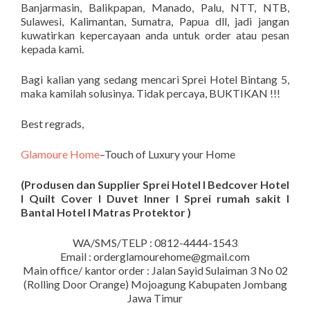
Banjarmasin, Balikpapan, Manado, Palu, NTT, NTB,
Sulawesi, Kalimantan, Sumatra, Papua dll, jadi jangan
kuwatirkan kepercayaan anda untuk order atau pesan
kepada kami.
Bagi kalian yang sedang mencari Sprei Hotel Bintang 5,
maka kamilah solusinya. Tidak percaya, BUKTIKAN !!!
Best regrads,
Glamoure Home
–Touch of Luxury your Home
(Produsen dan Supplier Sprei Hotel I Bedcover Hotel
I Quilt Cover I Duvet Inner I Sprei rumah sakit I
Bantal Hotel I Matras Protektor )
WA/SMS/TELP : 0812-4444-1543
Email : orderglamourehome@gmail.com
Main office/ kantor order : Jalan Sayid Sulaiman 3 No 02
(Rolling Door Orange) Mojoagung Kabupaten Jombang
Jawa Timur