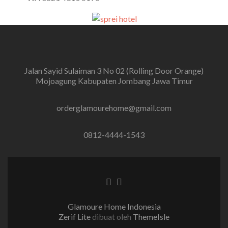
Jalan Sayid Sulaiman 3 No 02 (Rolling Door Orange)
Mojoagung Kabupaten Jombang Jawa Timur
orderglamourehome@gmail.com
0812-4444-1543
Tautan Facebook
Tautan Instagram
Glamoure Home Indonesia
Zerif Lite
dibuat oleh
ThemeIsle