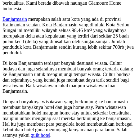
berkualitas. Kami berada dibawah naungan Glamoure Home
indonesia.
Banjarmasin
merupakan salah satu kota yang ada di provinsi
Kalimantan selatan. Kota Banjarmasin yang dijuluki Kota Seribu
Sungai ini memiliki wilayah seluas 98,46 km² yang wilayahnya
merupakan delta atau kepulauan yang terdiri dari sekitar 25 buah
pulau kecil (delta) yang dipisahkan oleh sungai-sungai. Jumlah
penduduk kota Banjarmasin sendiri kurang lebih sekitar 700rb jiwa
penduduk.
Di kota Banjarmasin terdapar banyak destinasi wisata. Cultur
budaya dan juga sejarahnya membuat banyak orang tertarik datang
ke Banjarmasin untuk mengunjungi tempat wisata. Cultur budaya
dan sejarahnya yang kental juga membuat daya tarik sendiri bagi
wisatawan. Baik wisatawan lokal maupun wisatawan luar
Banjarmasin.
Dengan banyaknya wisatawan yang berkunjung ke banjarmasin
membuat banyaknya hotel dan juga home stay. Para wisatawan
membutuhkan hotel maupun home stay untuk sekedar beristirahat
maupun untuk menginap saat mereka berkunjung ke banjarmasin.
Hal itu juga membuat para pengelola hotel membutuhkan berbagai
kebutuhan hotel guna menunjang kenyamanan para tamu. Salah
satunya yakni
quilt hotel
.