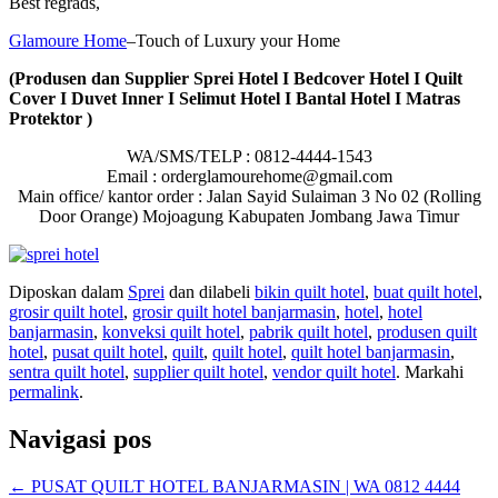
Best regrads,
Glamoure Home
–Touch of Luxury your Home
(Produsen dan Supplier Sprei Hotel I Bedcover Hotel I Quilt
Cover I Duvet Inner I Selimut Hotel I Bantal Hotel I Matras
Protektor )
WA/SMS/TELP : 0812-4444-1543
Email : orderglamourehome@gmail.com
Main office/ kantor order : Jalan Sayid Sulaiman 3 No 02 (Rolling
Door Orange) Mojoagung Kabupaten Jombang Jawa Timur
Diposkan dalam
Sprei
dan dilabeli
bikin quilt hotel
,
buat quilt hotel
,
grosir quilt hotel
,
grosir quilt hotel banjarmasin
,
hotel
,
hotel
banjarmasin
,
konveksi quilt hotel
,
pabrik quilt hotel
,
produsen quilt
hotel
,
pusat quilt hotel
,
quilt
,
quilt hotel
,
quilt hotel banjarmasin
,
sentra quilt hotel
,
supplier quilt hotel
,
vendor quilt hotel
. Markahi
permalink
.
Navigasi pos
←
PUSAT QUILT HOTEL BANJARMASIN | WA 0812 4444