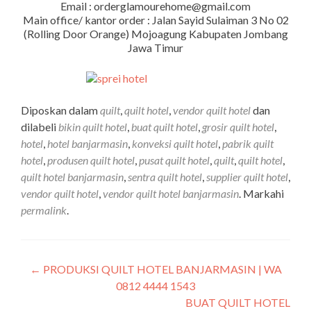
Email : orderglamourehome@gmail.com
Main office/ kantor order : Jalan Sayid Sulaiman 3 No 02
(Rolling Door Orange) Mojoagung Kabupaten Jombang
Jawa Timur
Diposkan dalam
quilt
,
quilt hotel
,
vendor quilt hotel
dan
dilabeli
bikin quilt hotel
,
buat quilt hotel
,
grosir quilt hotel
,
hotel
,
hotel banjarmasin
,
konveksi quilt hotel
,
pabrik quilt
hotel
,
produsen quilt hotel
,
pusat quilt hotel
,
quilt
,
quilt hotel
,
quilt hotel banjarmasin
,
sentra quilt hotel
,
supplier quilt hotel
,
vendor quilt hotel
,
vendor quilt hotel banjarmasin
. Markahi
permalink
.
←
PRODUKSI QUILT HOTEL BANJARMASIN | WA
0812 4444 1543
BUAT QUILT HOTEL