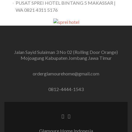
PUSAT SPREI HOTEL BINTANG 5 MAKASSAR |
WA 0821 4311 5176
Jalan Sayid Sulaiman 3 No 02 (Rolling Door Orange)
Mojoagung Kabupaten Jombang Jawa Timur
orderglamourehome@gmail.com
0812-4444-1543
Tautan Facebook
Tautan Instagram
Glamoure Home Indonesia