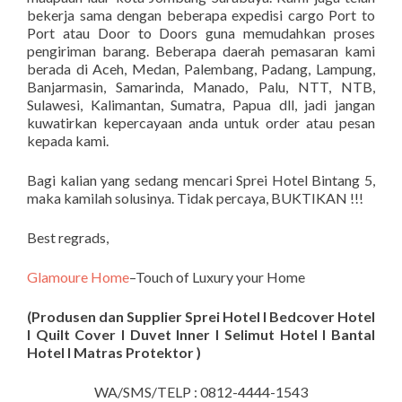
bekerja sama dengan beberapa expedisi cargo Port to
Port atau Door to Doors guna memudahkan proses
pengiriman barang. Beberapa daerah pemasaran kami
berada di Aceh, Medan, Palembang, Padang, Lampung,
Banjarmasin, Samarinda, Manado, Palu, NTT, NTB,
Sulawesi, Kalimantan, Sumatra, Papua dll, jadi jangan
kuwatirkan kepercayaan anda untuk order atau pesan
kepada kami.
Bagi kalian yang sedang mencari Sprei Hotel Bintang 5,
maka kamilah solusinya. Tidak percaya, BUKTIKAN !!!
Best regrads,
Glamoure Home
–Touch of Luxury your Home
(Produsen dan Supplier Sprei Hotel I Bedcover Hotel
I Quilt Cover I Duvet Inner I Selimut Hotel I Bantal
Hotel I Matras Protektor )
WA/SMS/TELP : 0812-4444-1543