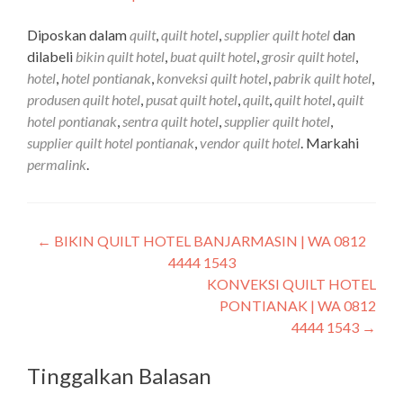
Diposkan dalam
quilt
,
quilt hotel
,
supplier quilt hotel
dan
dilabeli
bikin quilt hotel
,
buat quilt hotel
,
grosir quilt hotel
,
hotel
,
hotel pontianak
,
konveksi quilt hotel
,
pabrik quilt hotel
,
produsen quilt hotel
,
pusat quilt hotel
,
quilt
,
quilt hotel
,
quilt
hotel pontianak
,
sentra quilt hotel
,
supplier quilt hotel
,
supplier quilt hotel pontianak
,
vendor quilt hotel
. Markahi
permalink
.
←
BIKIN QUILT HOTEL BANJARMASIN | WA 0812
4444 1543
KONVEKSI QUILT HOTEL
PONTIANAK | WA 0812
4444 1543
→
Tinggalkan Balasan