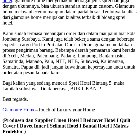
hotel
. glamoure home menyediakan berbagai jenis sprei dan juga
dengan ukurannya, bisa ukuran standart maupun custom. Glamoure
home melayani eceran maupun dalam partai besar. Tentunya kualitas
dari glamoure home merupakan kualitas terbaik di bidang sprei
hotel.
Kami sudah terbiasa menangani order dari dalam maupaun luar kota
Jombang Surabaya. Kami juga telah bekerja sama dengan beberapa
expedisi cargo Port to Port atau Door to Doors guna memudahkan
proses pengiriman barang. Beberapa daerah pemasaran kami berada
di Aceh, Medan, Palembang, Padang, Lampung, Banjarmasin,
Samarinda, Manado, Palu, NTT, NTB, Sulawesi, Kalimantan,
Sumatra, Papua dll, jadi jangan kuwatirkan kepercayaan anda untuk
order atau pesan kepada kami.
Bagi kalian yang sedang mencari Sprei Hotel Bintang 5, maka
kamilah solusinya. Tidak percaya, BUKTIKAN !!!
Best regrads,
Glamoure Home
–Touch of Luxury your Home
(Produsen dan Supplier Linen Hotel I Bedcover Hotel I Quilt
Cover I Duvet Inner I Selimut Hotel I Bantal Hotel I Matras
Protektor )