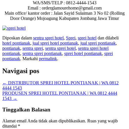
WA/SMS/TELP : 0812-4444-1543
Email : orderglamourehome@gmail.com
Main office/ kantor order : Jalan Sayid Sulaiman 3 No 02 (Rolling
Door Orange) Mojoagung Kabupaten Jombang Jawa Timur
Diposkan dalam
sentra sprei hotel
,
Sprei
,
sprei hotel
dan dilabeli
hotel pontianak
,
jual sprei hotel pontianak
,
jual sprei pontianak
,
pontianak
,
sentra sprei
,
sentra sprei hotel
,
sentra sprei hotel
pontianak
,
sentra sprei pontianak
,
sprei hotel pontianak
,
sprei
pontianak
. Markahi
permalink
.
Navigasi pos
←
DISTRIBUTOR SPREI HOTEL PONTIANAK | WA 0812
4444 1543
PRODUSEN SPREI HOTEL PONTIANAK | WA 0812 4444
1543
→
Tinggalkan Balasan
Alamat email Anda tidak akan dipublikasikan.
Ruas yang wajib
ditandai
*