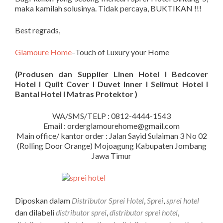
maka kamilah solusinya. Tidak percaya, BUKTIKAN !!!
Best regrads,
Glamoure Home
–Touch of Luxury your Home
(Produsen dan Supplier Linen Hotel I Bedcover
Hotel I Quilt Cover I Duvet Inner I Selimut Hotel I
Bantal Hotel I Matras Protektor )
WA/SMS/TELP : 0812-4444-1543
Email : orderglamourehome@gmail.com
Main office/ kantor order : Jalan Sayid Sulaiman 3 No 02
(Rolling Door Orange) Mojoagung Kabupaten Jombang
Jawa Timur
Diposkan dalam
Distributor Sprei Hotel
,
Sprei
,
sprei hotel
dan dilabeli
distributor sprei
,
distributor sprei hotel
,