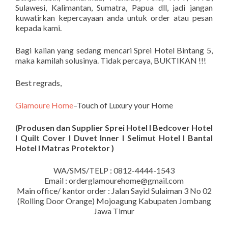
Sulawesi, Kalimantan, Sumatra, Papua dll, jadi jangan
kuwatirkan kepercayaan anda untuk order atau pesan
kepada kami.
Bagi kalian yang sedang mencari Sprei Hotel Bintang 5,
maka kamilah solusinya. Tidak percaya, BUKTIKAN !!!
Best regrads,
Glamoure Home
–Touch of Luxury your Home
(Produsen dan Supplier Sprei Hotel I Bedcover Hotel
I Quilt Cover I Duvet Inner I Selimut Hotel I Bantal
Hotel I Matras Protektor )
WA/SMS/TELP : 0812-4444-1543
Email : orderglamourehome@gmail.com
Main office/ kantor order : Jalan Sayid Sulaiman 3 No 02
(Rolling Door Orange) Mojoagung Kabupaten Jombang
Jawa Timur