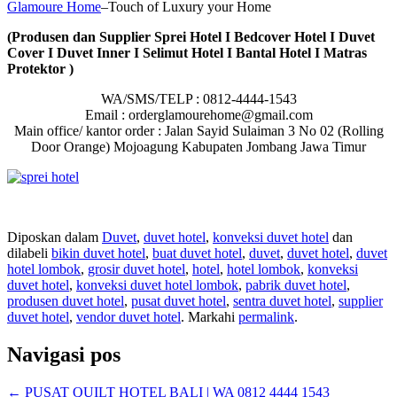
Glamoure Home
–Touch of Luxury your Home
(Produsen dan Supplier Sprei Hotel I Bedcover Hotel I Duvet
Cover I Duvet Inner I Selimut Hotel I Bantal Hotel I Matras
Protektor )
WA/SMS/TELP : 0812-4444-1543
Email : orderglamourehome@gmail.com
Main office/ kantor order : Jalan Sayid Sulaiman 3 No 02 (Rolling
Door Orange) Mojoagung Kabupaten Jombang Jawa Timur
Diposkan dalam
Duvet
,
duvet hotel
,
konveksi duvet hotel
dan
dilabeli
bikin duvet hotel
,
buat duvet hotel
,
duvet
,
duvet hotel
,
duvet
hotel lombok
,
grosir duvet hotel
,
hotel
,
hotel lombok
,
konveksi
duvet hotel
,
konveksi duvet hotel lombok
,
pabrik duvet hotel
,
produsen duvet hotel
,
pusat duvet hotel
,
sentra duvet hotel
,
supplier
duvet hotel
,
vendor duvet hotel
. Markahi
permalink
.
Navigasi pos
←
PUSAT QUILT HOTEL BALI | WA 0812 4444 1543