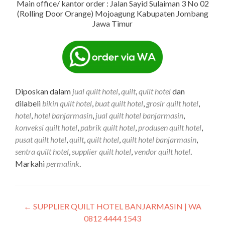
Main office/ kantor order : Jalan Sayid Sulaiman 3 No 02
(Rolling Door Orange) Mojoagung Kabupaten Jombang
Jawa Timur
Diposkan dalam
jual quilt hotel
,
quilt
,
quilt hotel
dan
dilabeli
bikin quilt hotel
,
buat quilt hotel
,
grosir quilt hotel
,
hotel
,
hotel banjarmasin
,
jual quilt hotel banjarmasin
,
konveksi quilt hotel
,
pabrik quilt hotel
,
produsen quilt hotel
,
pusat quilt hotel
,
quilt
,
quilt hotel
,
quilt hotel banjarmasin
,
sentra quilt hotel
,
supplier quilt hotel
,
vendor quilt hotel
.
Markahi
permalink
.
←
SUPPLIER QUILT HOTEL BANJARMASIN | WA
0812 4444 1543