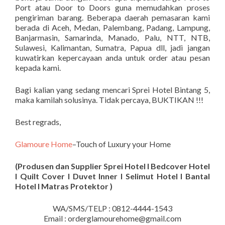
Port atau Door to Doors guna memudahkan proses
pengiriman barang. Beberapa daerah pemasaran kami
berada di Aceh, Medan, Palembang, Padang, Lampung,
Banjarmasin, Samarinda, Manado, Palu, NTT, NTB,
Sulawesi, Kalimantan, Sumatra, Papua dll, jadi jangan
kuwatirkan kepercayaan anda untuk order atau pesan
kepada kami.
Bagi kalian yang sedang mencari Sprei Hotel Bintang 5,
maka kamilah solusinya. Tidak percaya, BUKTIKAN !!!
Best regrads,
Glamoure Home
–Touch of Luxury your Home
(Produsen dan Supplier Sprei Hotel I Bedcover Hotel
I Quilt Cover I Duvet Inner I Selimut Hotel I Bantal
Hotel I Matras Protektor )
WA/SMS/TELP : 0812-4444-1543
Email : orderglamourehome@gmail.com