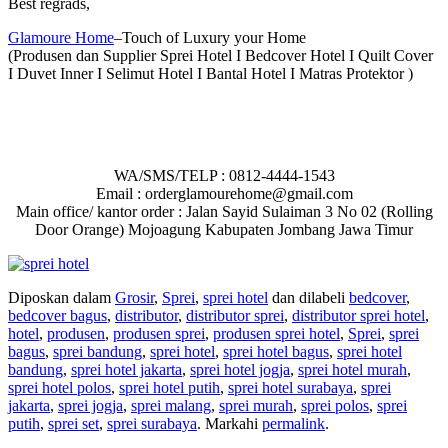
Best regrads,
Glamoure Home
–Touch of Luxury your Home
(Produsen dan Supplier Sprei Hotel I Bedcover Hotel I Quilt Cover
I Duvet Inner I Selimut Hotel I Bantal Hotel I Matras Protektor )
WA/SMS/TELP : 0812-4444-1543
Email : orderglamourehome@gmail.com
Main office/ kantor order : Jalan Sayid Sulaiman 3 No 02 (Rolling
Door Orange) Mojoagung Kabupaten Jombang Jawa Timur
Diposkan dalam
Grosir
,
Sprei
,
sprei hotel
dan dilabeli
bedcover
,
bedcover bagus
,
distributor
,
distributor sprei
,
distributor sprei hotel
,
hotel
,
produsen
,
produsen sprei
,
produsen sprei hotel
,
Sprei
,
sprei
bagus
,
sprei bandung
,
sprei hotel
,
sprei hotel bagus
,
sprei hotel
bandung
,
sprei hotel jakarta
,
sprei hotel jogja
,
sprei hotel murah
,
sprei hotel polos
,
sprei hotel putih
,
sprei hotel surabaya
,
sprei
jakarta
,
sprei jogja
,
sprei malang
,
sprei murah
,
sprei polos
,
sprei
putih
,
sprei set
,
sprei surabaya
. Markahi
permalink
.