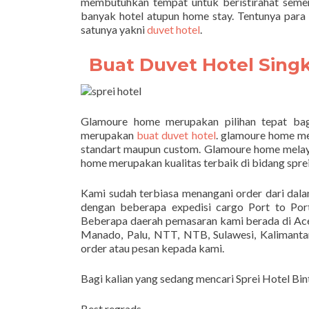
membutuhkan tempat untuk beristirahat seme
banyak hotel atupun home stay. Tentunya para
satunya yakni
duvet hotel
.
Buat Duvet Hotel Sin
Glamoure home merupakan pilihan tepat bag
merupakan
buat duvet hotel
. glamoure home me
standart maupun custom. Glamoure home melaya
home merupakan kualitas terbaik di bidang sprei
Kami sudah terbiasa menangani order dari dal
dengan beberapa expedisi cargo Port to Po
Beberapa daerah pemasaran kami berada di Ac
Manado, Palu, NTT, NTB, Sulawesi, Kalimantan
order atau pesan kepada kami.
Bagi kalian yang sedang mencari Sprei Hotel Bi
Best regrads,