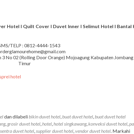
r Hotel I Quilt Cover I Duvet Inner I Selimut Hotel I Bantal 
MS/TELP : 0812-4444-1543
 orderglamourehome@gmail.com
iman 3 No 02 (Rolling Door Orange) Mojoagung Kabupaten Jombang
Timur
el
dan dilabeli
bikin duvet hotel
,
buat duvet hotel
,
buat duvet hotel
ang
,
grosir duvet hotel
,
hotel
,
hotel singkawang
,
konveksi duvet hotel
,
pa
sentra duvet hotel
,
supplier duvet hotel
,
vendor duvet hotel
. Markahi