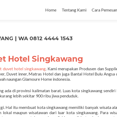
Home
Tentang Kami
Cara Pemesan
NG | WA 0812 4444 1543
et Hotel Singkawang
t duvet hotel singkawang
. Kami merupakan Produsen dan Suppli
ver, Duvet inner, Matras Hotel dan juga Bantal Hotel Bulu Angsa
awah naungan Glamoure Home indonesia.
 ada di provinsi kalimatan barat. Luas kota singkawang sendiri
urang lebih sekitar 900 ribu jiwa penduduk.
nggi. Hal itu membuat kota singkawang memiliki banyak wisata al
n lokal maupun wisatawan dari luar kota singkawang. Para wi