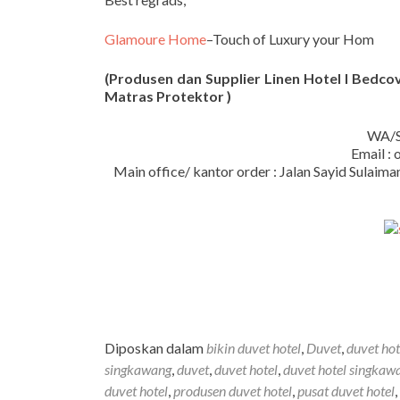
Glamoure Home
–Touch of Luxury your Hom
(Produsen dan Supplier Linen Hotel I Bedcove
Matras Protektor )
WA/S
Email :
Main office/ kantor order : Jalan Sayid Sula
Diposkan dalam
bikin duvet hotel
,
Duvet
,
duvet hot
singkawang
,
duvet
,
duvet hotel
,
duvet hotel singkaw
duvet hotel
,
produsen duvet hotel
,
pusat duvet hotel
,