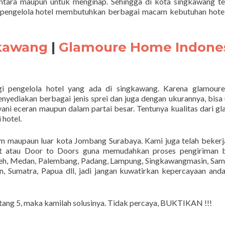
ntara maupun untuk menginap. Sehingga di kota singkawang te
 pengelola hotel membutuhkan berbagai macam kebutuhan hotel
gkawang
|
Glamoure Home Indone
i pengelola hotel yang ada di singkawang. Karena glamour
nyediakan berbagai jenis sprei dan juga dengan ukurannya, bisa
ni eceran maupun dalam partai besar. Tentunya kualitas dari g
 hotel.
am maupaun luar kota Jombang Surabaya. Kami juga telah beker
rt atau Door to Doors guna memudahkan proses pengiriman b
eh, Medan, Palembang, Padang, Lampung, Singkawangmasin, Sam
, Sumatra, Papua dll, jadi jangan kuwatirkan kepercayaan and
ntang 5, maka kamilah solusinya. Tidak percaya, BUKTIKAN !!!