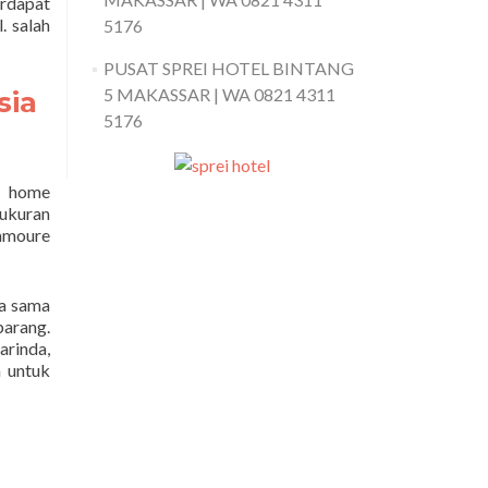
rdapat
. salah
5176
PUSAT SPREI HOTEL BINTANG
5 MAKASSAR | WA 0821 4311
sia
5176
e home
 ukuran
lamoure
ja sama
arang.
arinda,
a untuk