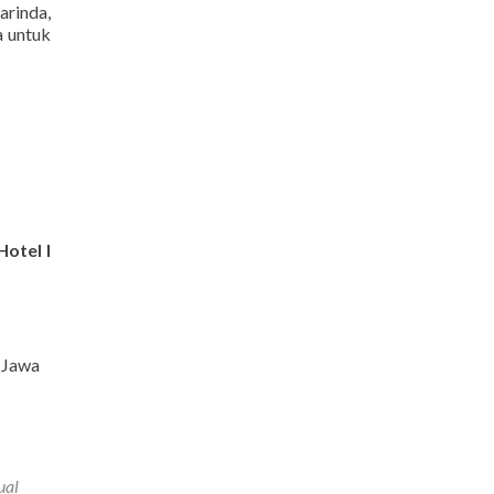
rinda,
a untuk
Hotel I
 Jawa
ual