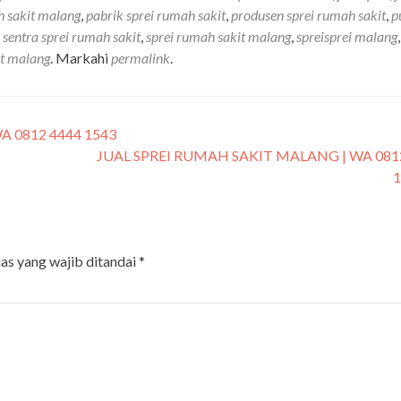
h sakit malang
,
pabrik sprei rumah sakit
,
produsen sprei rumah sakit
,
p
,
sentra sprei rumah sakit
,
sprei rumah sakit malang
,
spreisprei malang
,
it malang
. Markahi
permalink
.
 0812 4444 1543
JUAL SPREI RUMAH SAKIT MALANG | WA 081
as yang wajib ditandai
*