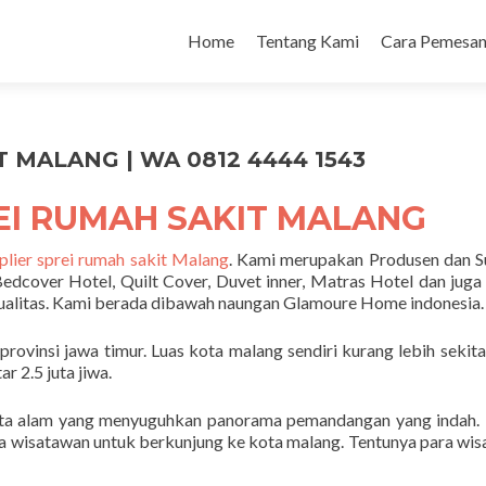
Home
Tentang Kami
Cara Pemesan
 MALANG | WA 0812 4444 1543
EI RUMAH SAKIT MALANG
plier sprei rumah sakit Malang
. Kami merupakan Produsen dan S
Bedcover Hotel, Quilt Cover, Duvet inner, Matras Hotel dan juga
ualitas. Kami berada dibawah naungan Glamoure Home indonesia.
rovinsi jawa timur. Luas kota malang sendiri kurang lebih sekit
 2.5 juta jiwa.
ata alam yang menyuguhkan panorama pemandangan yang indah. 
ara wisatawan untuk berkunjung ke kota malang. Tentunya para wi