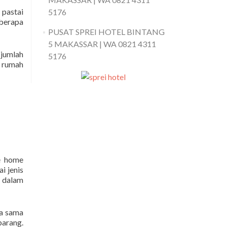
 pastai
5176
eberapa
PUSAT SPREI HOTEL BINTANG
5 MAKASSAR | WA 0821 4311
jumlah
5176
 rumah
e home
i jenis
n dalam
ja sama
arang.