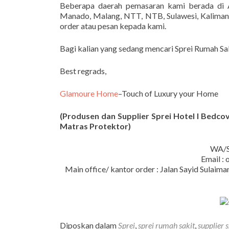
Beberapa daerah pemasaran kami berada di A
Manado, Malang, NTT, NTB, Sulawesi, Kalimanta
order atau pesan kepada kami.
Bagi kalian yang sedang mencari Sprei Rumah Sa
Best regrads,
Glamoure Home
–Touch of Luxury your Home
(Produsen dan Supplier Sprei Hotel I Bedcove
Matras Protektor)
WA/S
Email :
Main office/ kantor order : Jalan Sayid Sula
Diposkan dalam
Sprei
,
sprei rumah sakit
,
supplier 