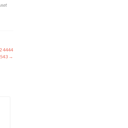
usat
2 4444
1543
→