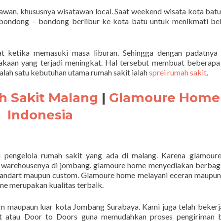
tawan, khususnya wisatawan local. Saat weekend wisata kota batu
rbondong – bondong berlibur ke kota batu untuk menikmati b
at ketika memasuki masa liburan. Sehingga dengan padatnya 
akaan yang terjadi meningkat. Hal tersebut membuat beberapa
lah satu kebutuhan utama rumah sakit ialah
sprei rumah sakit
.
h Sakit Malang
|
Glamoure Home
Indonesia
 pengelola rumah sakit yang ada di malang. Karena glamour
 warehousenya di jombang. glamoure home menyediakan berbaga
 standart maupun custom. Glamoure home melayani eceran maupu
ome merupakan kualitas terbaik.
am maupaun luar kota Jombang Surabaya. Kami juga telah beker
rt atau Door to Doors guna memudahkan proses pengiriman b