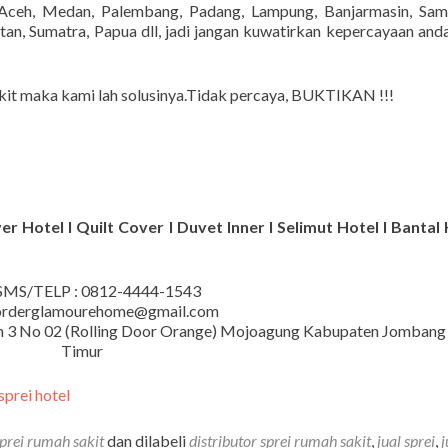
ceh, Medan, Palembang, Padang, Lampung, Banjarmasin, Sama
n, Sumatra, Papua dll, jadi jangan kuwatirkan kepercayaan and
kit maka kami lah solusinya.Tidak percaya, BUKTIKAN !!!
r Hotel I Quilt Cover I Duvet Inner I Selimut Hotel I Bantal 
MS/TELP : 0812-4444-1543
 orderglamourehome@gmail.com
iman 3 No 02 (Rolling Door Orange) Mojoagung Kabupaten Jombang
Timur
sprei rumah sakit
dan dilabeli
distributor sprei rumah sakit
,
jual sprei
,
j