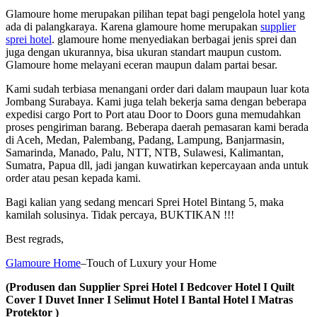
Glamoure home merupakan pilihan tepat bagi pengelola hotel yang
ada di palangkaraya. Karena glamoure home merupakan
supplier
sprei hotel
. glamoure home menyediakan berbagai jenis sprei dan
juga dengan ukurannya, bisa ukuran standart maupun custom.
Glamoure home melayani eceran maupun dalam partai besar.
Kami sudah terbiasa menangani order dari dalam maupaun luar kota
Jombang Surabaya. Kami juga telah bekerja sama dengan beberapa
expedisi cargo Port to Port atau Door to Doors guna memudahkan
proses pengiriman barang. Beberapa daerah pemasaran kami berada
di Aceh, Medan, Palembang, Padang, Lampung, Banjarmasin,
Samarinda, Manado, Palu, NTT, NTB, Sulawesi, Kalimantan,
Sumatra, Papua dll, jadi jangan kuwatirkan kepercayaan anda untuk
order atau pesan kepada kami.
Bagi kalian yang sedang mencari Sprei Hotel Bintang 5, maka
kamilah solusinya. Tidak percaya, BUKTIKAN !!!
Best regrads,
Glamoure Home
–Touch of Luxury your Home
(Produsen dan Supplier Sprei Hotel I Bedcover Hotel I Quilt
Cover I Duvet Inner I Selimut Hotel I Bantal Hotel I Matras
Protektor )