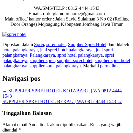
WA/SMS/TELP : 0812-4444-1543
Email : orderglamourehome@gmail.com
Main office/ kantor order : Jalan Sayid Sulaiman 3 No 02 (Rolling
Door Orange) Mojoagung Kabupaten Jombang Jawa Timur
Diposkan dalam
Sprei
,
sprei hotel
,
Supplier Sprei Hotel
dan dilabeli
hotel palangkaraya
,
jual sprei hotel palangkaraya
,
jual sprei
palangkaraya
,
Palangkaraya
,
sprei hotel palangkaraya
,
sprei
palangkaraya
,
supplier sprei
,
supplier sprei hotel
,
supplier sprei hotel
palangkaraya
,
supplier sprei palangkaraya
. Markahi
permalink
.
Navigasi pos
←
SUPPLIER SPREI HOTEL KOTABARU | WA 0812 4444
1543
SUPPLIER SPREI HOTEL BERAU | WA 0812 4444 1543
→
Tinggalkan Balasan
Alamat email Anda tidak akan dipublikasikan.
Ruas yang wajib
ditandai
*