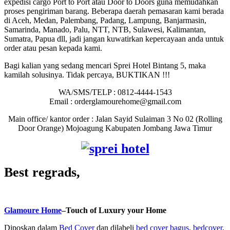
expedisi cargo Port to Port atau Door to Doors guna memudahkan
proses pengiriman barang. Beberapa daerah pemasaran kami berada
di Aceh, Medan, Palembang, Padang, Lampung, Banjarmasin,
Samarinda, Manado, Palu, NTT, NTB, Sulawesi, Kalimantan,
Sumatra, Papua dll, jadi jangan kuwatirkan kepercayaan anda untuk
order atau pesan kepada kami.
Bagi kalian yang sedang mencari Sprei Hotel Bintang 5, maka
kamilah solusinya. Tidak percaya, BUKTIKAN !!!
WA/SMS/TELP : 0812-4444-1543
Email : orderglamourehome@gmail.com
Main office/ kantor order : Jalan Sayid Sulaiman 3 No 02 (Rolling
Door Orange) Mojoagung Kabupaten Jombang Jawa Timur
Best regrads,
Glamoure Home
–Touch of Luxury your Home
Diposkan dalam
Bed Cover
dan dilabeli
bed cover bagus
,
bedcover
,