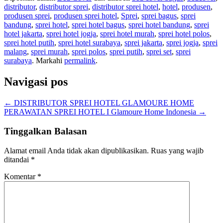
distributor
,
distributor sprei
,
distributor sprei hotel
,
hotel
,
produsen
,
produsen sprei
,
produsen sprei hotel
,
Sprei
,
sprei bagus
,
sprei
bandung
,
sprei hotel
,
sprei hotel bagus
,
sprei hotel bandung
,
sprei
hotel jakarta
,
sprei hotel jogja
,
sprei hotel murah
,
sprei hotel polos
,
sprei hotel putih
,
sprei hotel surabaya
,
sprei jakarta
,
sprei jogja
,
sprei
malang
,
sprei murah
,
sprei polos
,
sprei putih
,
sprei set
,
sprei
surabaya
. Markahi
permalink
.
Navigasi pos
←
DISTRIBUTOR SPREI HOTEL GLAMOURE HOME
PERAWATAN SPREI HOTEL I Glamoure Home Indonesia
→
Tinggalkan Balasan
Alamat email Anda tidak akan dipublikasikan.
Ruas yang wajib
ditandai
*
Komentar
*