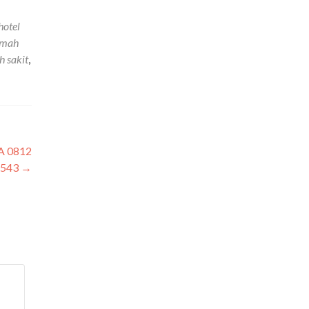
hotel
rumah
h sakit
,
WA 0812
1543
→