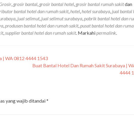
Grosir
,
grosir bantal
,
grosir bantal hotel
,
grosir bantal rumah sakit
dan
tributor bantal hotel dan rumah sakit
,
hotel
,
hotel surabaya
,
jual bantal 
surabaya
,
jual selimut
,
jual selimut surabaya
,
pabrik bantal hotel dan 
ya
,
produsen bantal hotel dan rumah sakit
,
pusat bantal hotel dan ruma
it
,
supplier bantal hotel dan rumah sakit
. Markahi
permalink
.
ya | WA 0812 4444 1543
Buat Bantal Hotel Dan Rumah Sakit Surabaya | 
4444 
as yang wajib ditandai
*