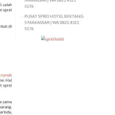
. salah
5176
n sprei
PUSAT SPREI HOTEL BINTANG
5 MAKASSAR | WA 0821 4311
ntuk di
5176
n rumah
me. Hal
t sprei
ja sama
arang.
rinda,