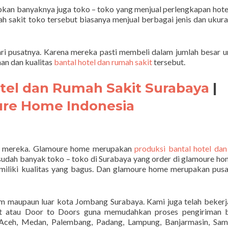
bkan banyaknya juga toko – toko yang menjual perlengkapan hotel
h sakit toko tersebut biasanya menjual berbagai jenis dan ukura
i pusatnya. Karena mereka pasti membeli dalam jumlah besar u
han dan kualitas
bantal hotel dan rumah sakit
tersebut.
otel dan Rumah Sakit Surabaya
|
re Home Indonesia
gi mereka. Glamoure home merupakan
produksi bantal hotel da
 sudah banyak toko – toko di Surabaya yang order di glamoure ho
emiliki kualitas yang bagus. Dan glamoure home merupakan pusa
am maupaun luar kota Jombang Surabaya. Kami juga telah beker
rt atau Door to Doors guna memudahkan proses pengiriman b
ceh, Medan, Palembang, Padang, Lampung, Banjarmasin, Sama