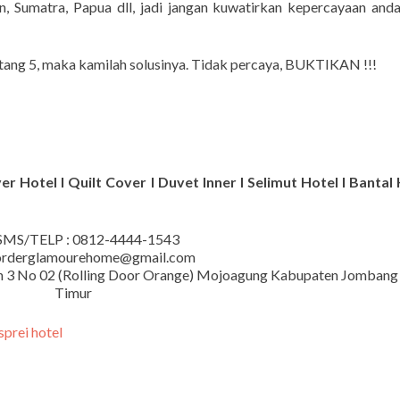
, Sumatra, Papua dll, jadi jangan kuwatirkan kepercayaan and
ntang 5, maka kamilah solusinya. Tidak percaya, BUKTIKAN !!!
r Hotel I Quilt Cover I Duvet Inner I Selimut Hotel I Bantal 
MS/TELP : 0812-4444-1543
 orderglamourehome@gmail.com
iman 3 No 02 (Rolling Door Orange) Mojoagung Kabupaten Jombang
Timur