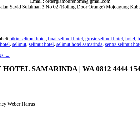
Email : orderglamourehome@gmail.com
 : Jalan Sayid Sulaiman 3 No 02 (Rolling Door Orange) Mojoagung Ka
abeli
bikin selimut hotel
,
buat selimut hotel
,
grosir selimut hotel
,
hotel
,
h
 hotel
,
selimut
,
selimut hotel
,
selimut hotel samarinda
,
sentra selimut hot
43
→
HOTEL SAMARINDA | WA 0812 4444 15
ophey Weber Harrus