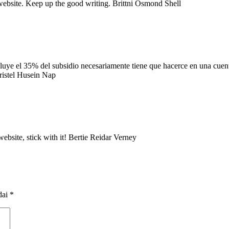
ur website. Keep up the good writing. Brittni Osmond Shell
ncluye el 35% del subsidio necesariamente tiene que hacerce en una cuen
ristel Husein Nap
website, stick with it! Bertie Reidar Verney
dai
*