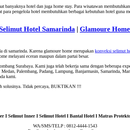
 banyaknya hotel dan juga home stay. Para wisatawan membutuhkan h
t para pengelola hotel membutuhkan berbagai kebutuhan hotel guna me
Selimut Hotel Samarinda
|
Glamoure Home 
ada di samarinda. Karena glamoure home merupakan
konveksi selimut ho
ome melayani eceran maupun dalam partai besar.
Jombang Surabaya. Kami juga telah bekerja sama dengan beberapa expe
, Medan, Palembang, Padang, Lampung, Banjarmasin, Samarinda, Mana
ada kami.
lah solusinya. Tidak percaya, BUKTIKAN !!!
r I Selimut Inner I Selimut Hotel I Bantal Hotel I Matras Protekto
WA/SMS/TELP : 0812-4444-1543