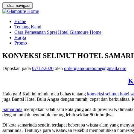
Tukar navigasi
Loncat
Home
ke
Tentang Kami
konten
Cara Pemesanan Sprei Hotel Glamoure Home
Harga
Promo
KONVEKSI SELIMUT HOTEL SAMARINDA
Diposkan pada
07/12/2020
oleh
orderglamourehome@gmail.com
K
Halo gan! Kali ini mimin mau bahas tentang
konveksi selimut hotel s
juga Bantal Hotel Bulu Angsa dengan murah, cepat dan berkualitas
Samarinda
merupakan salah satu kota yang ada di provinsi Kalimantan
dengan jumlah penduduk kurang lebih sekitar 800ribu jiwa.
Di kota samarinda sendiri terdapat beberapa wisata alam yang menyu
samarinda. Tentunya para wisatawan tersebut membutuhkan homestay