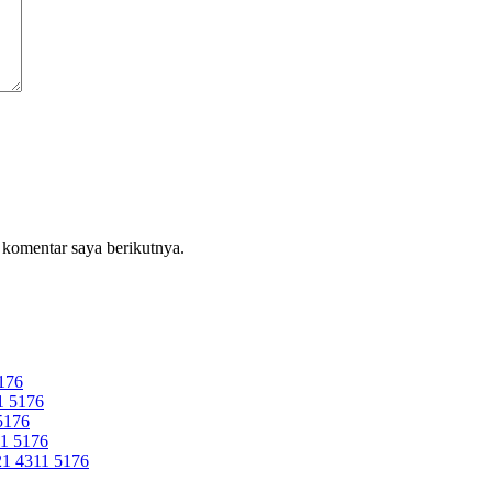
 komentar saya berikutnya.
176
 5176
5176
1 5176
 4311 5176