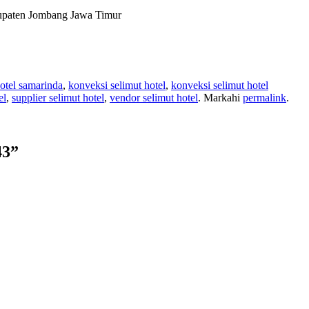
bupaten Jombang Jawa Timur
otel samarinda
,
konveksi selimut hotel
,
konveksi selimut hotel
el
,
supplier selimut hotel
,
vendor selimut hotel
. Markahi
permalink
.
43
”