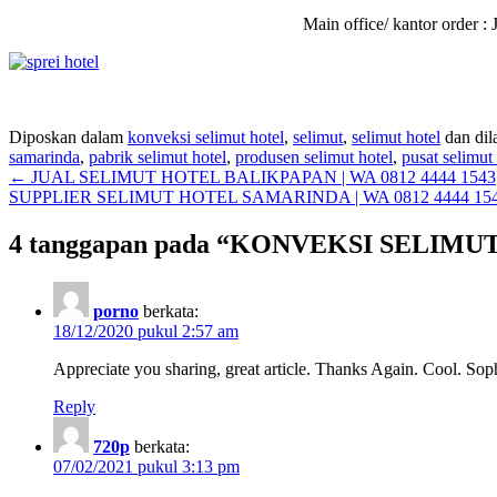
Main office/ kantor order
Diposkan dalam
konveksi selimut hotel
,
selimut
,
selimut hotel
dan dil
samarinda
,
pabrik selimut hotel
,
produsen selimut hotel
,
pusat selimut
Navigasi
←
JUAL SELIMUT HOTEL BALIKPAPAN | WA 0812 4444 1543
SUPPLIER SELIMUT HOTEL SAMARINDA | WA 0812 4444 15
pos
4 tanggapan pada “
KONVEKSI SELIMUT 
porno
berkata:
18/12/2020 pukul 2:57 am
Appreciate you sharing, great article. Thanks Again. Cool. S
Reply
720p
berkata:
07/02/2021 pukul 3:13 pm