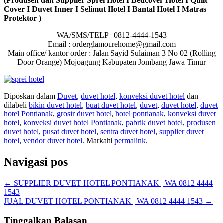
(Produsen dan Supplier Sprei Hotel I Bedcover Hotel I Quilt
Cover I Duvet Inner I Selimut Hotel I Bantal Hotel I Matras
Protektor )
WA/SMS/TELP : 0812-4444-1543
Email : orderglamourehome@gmail.com
Main office/ kantor order : Jalan Sayid Sulaiman 3 No 02 (Rolling
Door Orange) Mojoagung Kabupaten Jombang Jawa Timur
Diposkan dalam
Duvet
,
duvet hotel
,
konveksi duvet hotel
dan
dilabeli
bikin duvet hotel
,
buat duvet hotel
,
duvet
,
duvet hotel
,
duvet
hotel Pontianak
,
grosir duvet hotel
,
hotel pontianak
,
konveksi duvet
hotel
,
konveksi duvet hotel Pontianak
,
pabrik duvet hotel
,
produsen
duvet hotel
,
pusat duvet hotel
,
sentra duvet hotel
,
supplier duvet
hotel
,
vendor duvet hotel
. Markahi
permalink
.
Navigasi pos
←
SUPPLIER DUVET HOTEL PONTIANAK | WA 0812 4444
1543
JUAL DUVET HOTEL PONTIANAK | WA 0812 4444 1543
→
Tinggalkan Balasan