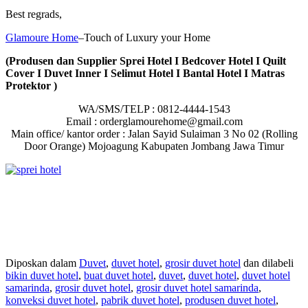
Best regrads,
Glamoure Home
–Touch of Luxury your Home
(Produsen dan Supplier Sprei Hotel I Bedcover Hotel I Quilt
Cover I Duvet Inner I Selimut Hotel I Bantal Hotel I Matras
Protektor )
WA/SMS/TELP : 0812-4444-1543
Email : orderglamourehome@gmail.com
Main office/ kantor order : Jalan Sayid Sulaiman 3 No 02 (Rolling
Door Orange) Mojoagung Kabupaten Jombang Jawa Timur
Diposkan dalam
Duvet
,
duvet hotel
,
grosir duvet hotel
dan dilabeli
bikin duvet hotel
,
buat duvet hotel
,
duvet
,
duvet hotel
,
duvet hotel
samarinda
,
grosir duvet hotel
,
grosir duvet hotel samarinda
,
konveksi duvet hotel
,
pabrik duvet hotel
,
produsen duvet hotel
,