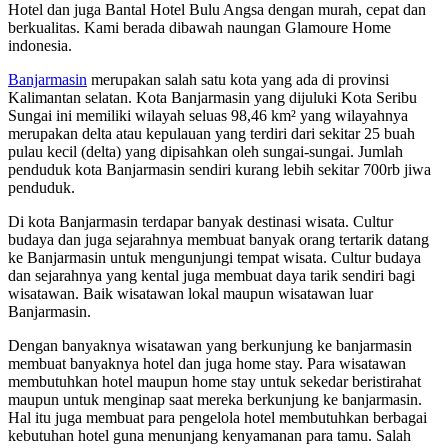
Hotel dan juga Bantal Hotel Bulu Angsa dengan murah, cepat dan
berkualitas. Kami berada dibawah naungan Glamoure Home
indonesia.
Banjarmasin
merupakan salah satu kota yang ada di provinsi
Kalimantan selatan. Kota Banjarmasin yang dijuluki Kota Seribu
Sungai ini memiliki wilayah seluas 98,46 km² yang wilayahnya
merupakan delta atau kepulauan yang terdiri dari sekitar 25 buah
pulau kecil (delta) yang dipisahkan oleh sungai-sungai. Jumlah
penduduk kota Banjarmasin sendiri kurang lebih sekitar 700rb jiwa
penduduk.
Di kota Banjarmasin terdapar banyak destinasi wisata. Cultur
budaya dan juga sejarahnya membuat banyak orang tertarik datang
ke Banjarmasin untuk mengunjungi tempat wisata. Cultur budaya
dan sejarahnya yang kental juga membuat daya tarik sendiri bagi
wisatawan. Baik wisatawan lokal maupun wisatawan luar
Banjarmasin.
Dengan banyaknya wisatawan yang berkunjung ke banjarmasin
membuat banyaknya hotel dan juga home stay. Para wisatawan
membutuhkan hotel maupun home stay untuk sekedar beristirahat
maupun untuk menginap saat mereka berkunjung ke banjarmasin.
Hal itu juga membuat para pengelola hotel membutuhkan berbagai
kebutuhan hotel guna menunjang kenyamanan para tamu. Salah