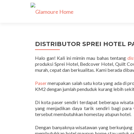
DISTRIBUTOR SPREI HOTEL PA
Halo gan! Kali ini mimin mau bahas tentang
dis
produksi Sprei Hotel, Bedcover Hotel, Quilt Co
murah, cepat dan berkualitas. Kami berada dib
Paser
merupakan salah satu kota yang ada di prov
KM2 dengan jumlah penduduk kurang lebih sekit
Di kota paser sendiri terdapat beberapa wisa
yang menjadikan daya tarik sendiri bagi para
tersebut membutuhkan homestay atupun hotel.
Dengan banyaknya wisatawan yang berkunjung k
membutuhkan hotel maupun home stay untuk se