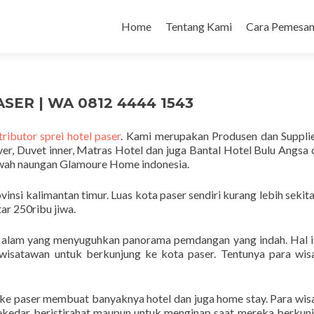
Home
Tentang Kami
Cara Pemesan
SER | WA 0812 4444 1543
tributor sprei hotel paser
. Kami merupakan Produsen dan Suppli
ver, Duvet inner, Matras Hotel dan juga Bantal Hotel Bulu Angsa
awah naungan Glamoure Home indonesia.
insi kalimantan timur. Luas kota paser sendiri kurang lebih sekit
ar 250ribu jiwa.
ta alam yang menyuguhkan panorama pemdangan yang indah. Hal i
 wisatawan untuk berkunjung ke kota paser. Tentunya para wi
e paser membuat banyaknya hotel dan juga home stay. Para wi
kedar beristirahat maupun untuk menginap saat mereka berkun