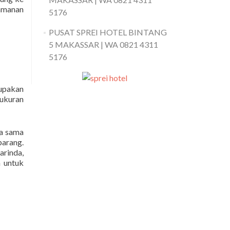
yamanan
5176
PUSAT SPREI HOTEL BINTANG
5 MAKASSAR | WA 0821 4311
5176
rupakan
 ukuran
ja sama
arang.
rinda,
a untuk