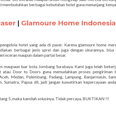
otel membutuhkan berbagai kebutuhan hotel guna menunjang ken
Paser
|
Glamoure Home Indonesia
pengelola hotel yang ada di paser. Karena glamoure home me
iakan berbagai jenis sprei dan juga dengan ukurannya, bisa
i eceran maupun dalam partai besar.
am maupaun luar kota Jombang Surabaya. Kami juga telah beker
rt atau Door to Doors guna memudahkan proses pengiriman b
ceh, Medan, Palembang, Padang, Lampung, Banjarmasin, Sama
, Sumatra, Papua dll, jadi jangan kuwatirkan kepercayaan and
ntang 5, maka kamilah solusinya. Tidak percaya, BUKTIKAN !!!