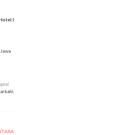
Hotel I
 Jawa
sprei
Markahi
 UTARA