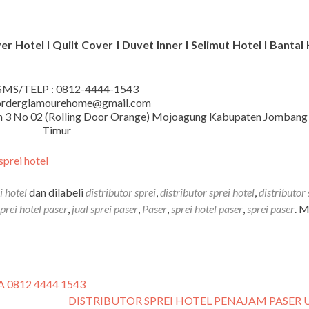
r Hotel I Quilt Cover I Duvet Inner I Selimut Hotel I Bantal 
MS/TELP : 0812-4444-1543
 orderglamourehome@gmail.com
iman 3 No 02 (Rolling Door Orange) Mojoagung Kabupaten Jombang
Timur
i hotel
dan dilabeli
distributor sprei
,
distributor sprei hotel
,
distributor 
sprei hotel paser
,
jual sprei paser
,
Paser
,
sprei hotel paser
,
sprei paser
. 
 0812 4444 1543
DISTRIBUTOR SPREI HOTEL PENAJAM PASER