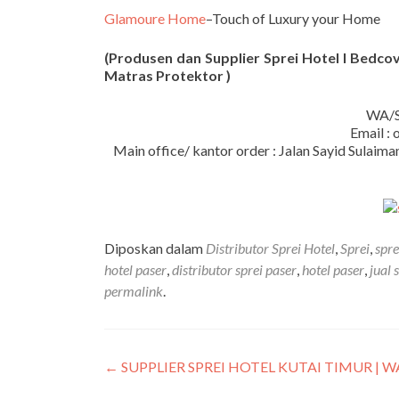
Glamoure Home
–Touch of Luxury your Home
(Produsen dan Supplier Sprei Hotel I Bedcove
Matras Protektor )
WA/S
Email :
Main office/ kantor order : Jalan Sayid Sula
Diposkan dalam
Distributor Sprei Hotel
,
Sprei
,
spre
hotel paser
,
distributor sprei paser
,
hotel paser
,
jual 
permalink
.
←
SUPPLIER SPREI HOTEL KUTAI TIMUR | WA