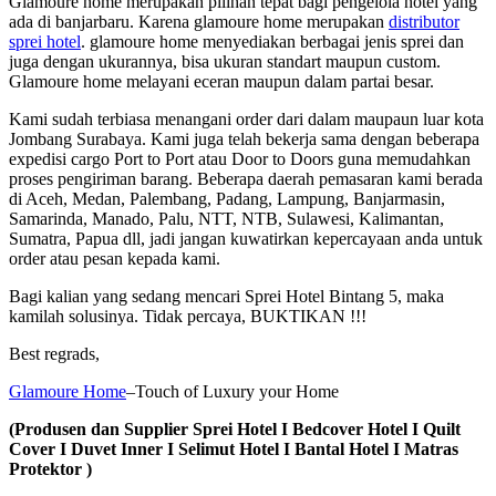
Glamoure home merupakan pilihan tepat bagi pengelola hotel yang
ada di banjarbaru. Karena glamoure home merupakan
distributor
sprei hotel
. glamoure home menyediakan berbagai jenis sprei dan
juga dengan ukurannya, bisa ukuran standart maupun custom.
Glamoure home melayani eceran maupun dalam partai besar.
Kami sudah terbiasa menangani order dari dalam maupaun luar kota
Jombang Surabaya. Kami juga telah bekerja sama dengan beberapa
expedisi cargo Port to Port atau Door to Doors guna memudahkan
proses pengiriman barang. Beberapa daerah pemasaran kami berada
di Aceh, Medan, Palembang, Padang, Lampung, Banjarmasin,
Samarinda, Manado, Palu, NTT, NTB, Sulawesi, Kalimantan,
Sumatra, Papua dll, jadi jangan kuwatirkan kepercayaan anda untuk
order atau pesan kepada kami.
Bagi kalian yang sedang mencari Sprei Hotel Bintang 5, maka
kamilah solusinya. Tidak percaya, BUKTIKAN !!!
Best regrads,
Glamoure Home
–Touch of Luxury your Home
(Produsen dan Supplier Sprei Hotel I Bedcover Hotel I Quilt
Cover I Duvet Inner I Selimut Hotel I Bantal Hotel I Matras
Protektor )