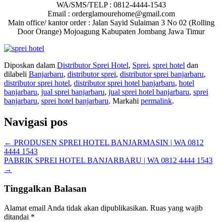
WA/SMS/TELP : 0812-4444-1543
Email : orderglamourehome@gmail.com
Main office/ kantor order : Jalan Sayid Sulaiman 3 No 02 (Rolling
Door Orange) Mojoagung Kabupaten Jombang Jawa Timur
Diposkan dalam
Distributor Sprei Hotel
,
Sprei
,
sprei hotel
dan
dilabeli
Banjarbaru
,
distributor sprei
,
distributor sprei banjarbaru
,
distributor sprei hotel
,
distributor sprei hotel banjarbaru
,
hotel
banjarbaru
,
jual sprei banjarbaru
,
jual sprei hotel banjarbaru
,
sprei
banjarbaru
,
sprei hotel banjarbaru
. Markahi
permalink
.
Navigasi pos
←
PRODUSEN SPREI HOTEL BANJARMASIN | WA 0812
4444 1543
PABRIK SPREI HOTEL BANJARBARU | WA 0812 4444 1543
→
Tinggalkan Balasan
Alamat email Anda tidak akan dipublikasikan.
Ruas yang wajib
ditandai
*