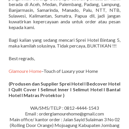
berada di Aceh, Medan, Palembang, Padang, Lampung,
Banjarmasin, Samarinda, Manado, Palu, NTT, NTB,
Sulawesi, Kalimantan, Sumatra, Papua dll, jadi jangan
kuwatirkan kepercayaan anda untuk order atau pesan
kepada kami.
Bagi kalian yang sedang mencari Sprei Hotel Bintang 5,
maka kamilah solusinya. Tidak percaya, BUKTIKAN !!!
Best regrads,
Glamoure Home
–Touch of Luxury your Home
(Produsen dan Supplier Sprei Hotel I Bedcover Hotel
I Quilt Cover I Selimut Inner I Selimut Hotel I Bantal
Hotel I Matras Protektor )
WA/SMS/TELP : 0812-4444-1543
Email : orderglamourehome@gmail.com
Main office/ kantor order : Jalan Sayid Sulaiman 3 No 02
(Rolling Door Orange) Mojoagung Kabupaten Jombang