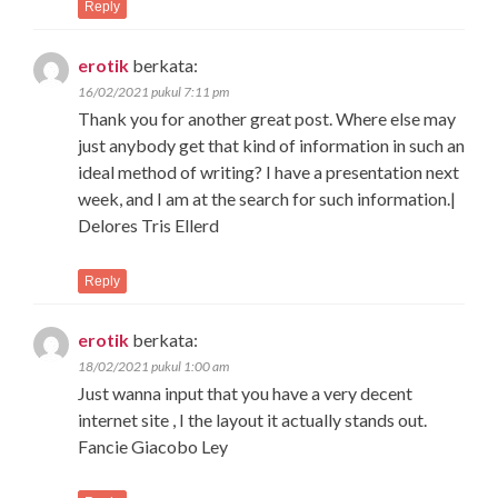
Reply
erotik
berkata:
16/02/2021 pukul 7:11 pm
Thank you for another great post. Where else may
just anybody get that kind of information in such an
ideal method of writing? I have a presentation next
week, and I am at the search for such information.|
Delores Tris Ellerd
Reply
erotik
berkata:
18/02/2021 pukul 1:00 am
Just wanna input that you have a very decent
internet site , I the layout it actually stands out.
Fancie Giacobo Ley