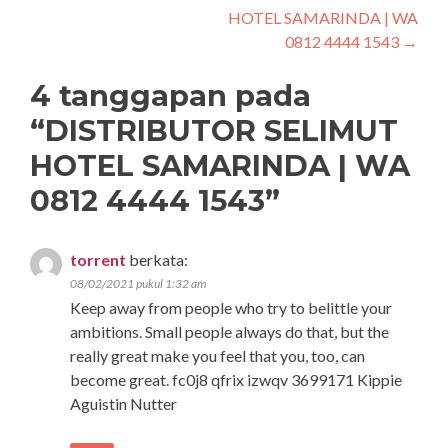
HOTEL SAMARINDA | WA
0812 4444 1543
→
4 tanggapan pada
“
DISTRIBUTOR SELIMUT
HOTEL SAMARINDA | WA
0812 4444 1543
”
torrent
berkata:
08/02/2021 pukul 1:32 am
Keep away from people who try to belittle your
ambitions. Small people always do that, but the
really great make you feel that you, too, can
become great. fc0j8 qfrix izwqv 3699171 Kippie
Aguistin Nutter