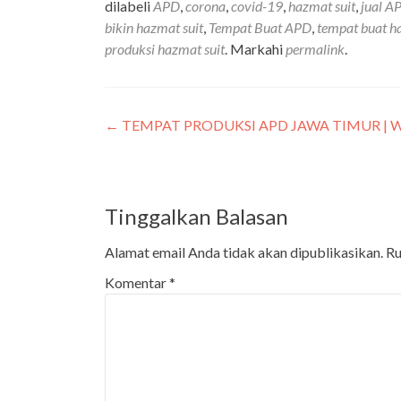
dilabeli
APD
,
corona
,
covid-19
,
hazmat suit
,
jual A
bikin hazmat suit
,
Tempat Buat APD
,
tempat buat h
produksi hazmat suit
. Markahi
permalink
.
←
TEMPAT PRODUKSI APD JAWA TIMUR | WA
Tinggalkan Balasan
Alamat email Anda tidak akan dipublikasikan.
Ru
Komentar
*