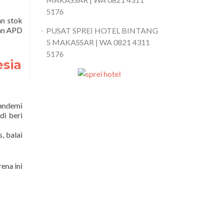
5176
an stok
kan APD
PUSAT SPREI HOTEL BINTANG
5 MAKASSAR | WA 0821 4311
5176
sia
andemi
di beri
, balai
ena ini