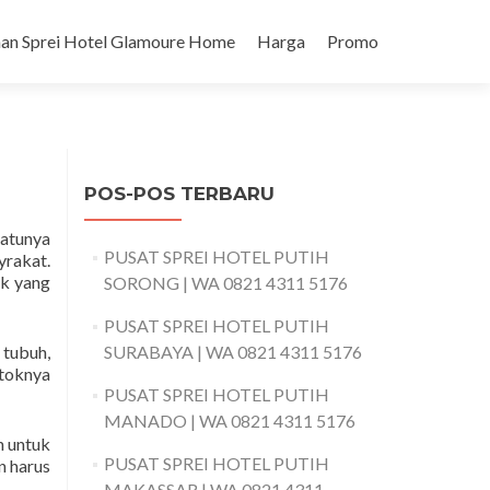
an Sprei Hotel Glamoure Home
Harga
Promo
POS-POS TERBARU
satunya
PUSAT SPREI HOTEL PUTIH
yrakat.
ak yang
SORONG | WA 0821 4311 5176
PUSAT SPREI HOTEL PUTIH
 tubuh,
SURABAYA | WA 0821 4311 5176
stoknya
PUSAT SPREI HOTEL PUTIH
MANADO | WA 0821 4311 5176
n untuk
PUSAT SPREI HOTEL PUTIH
n harus
MAKASSAR | WA 0821 4311