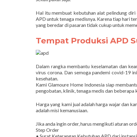
Hal itu membuat kebutuhan alat pelindung diri
APD untuk tenaga medisnya. Karena tiap hari 
yang beredar di pasaran tidak cukup untuk meme
Tempat Produksi APD S
Dalam rangka membantu keselamatan dan keam
virus corona. Dan semoga pandemi covid-19 ini 
kesehatan.
Kami Glamoure Home Indonesia siap membant
pengobatan, klinik, tenaga medis dan beberapa k
Harga yang kami jual adalah harga wajar dan k
adalah misi kemanusiaan.
Jika anda ingin order, harus mengikuti aturan o
Step Order
• Surat Keterangan Kebutuhan APD dari instansi 