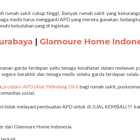
 di rumah sakit cukup tinggi. Banyak rumah sakit yang kekurang
tenaga medis harus mengganti APD yang mereka gunakan. Sedang
nuhi kebutuhan yang di inginkan.
urabaya
|
Glamoure Home Indone
anan garda terdepan yaitu tenaga kesahatan dalam melawan p
segera berakhir dan tenaga medis selaku garda terdepan selalu 
u
produksi APD (Alat Pelindung Diri)
bagi rumah sakit, puskesmas
omunitas sosial.
ami tidak melayani pembuatan APD untuk di JUAL KEMBALI !!! kar
rder dari Glamoure Home Indonesia.
terkait.