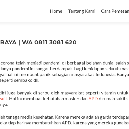
Home
Tentang Kami
Cara Pemesan
YA | WA 0811 3081 620
s corona telah menjadi pandemi di berbagai belahan dunia, salah 
n adanya pandemi ini sangat berdampak bagi kehidupan seluruh mas
ayal hal ini membuat panik sebagian masyarakat Indonesia. Bany
eperti sembako dll.
iri juga banyak di serbu oleh masyarakat seperti vitamin untuk
suit
. Hal itu membuat kebutuhan masker dan
APD
dirumah sakit 
nya.
oleh tenaga medis kesehatan. Karena mereka adalah garda terdepa
eka tiap harinya membutuhkan APD, karena yang mereka gunaka