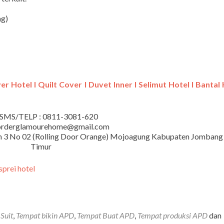
ng)
r Hotel I Quilt Cover I Duvet Inner I Selimut Hotel I Bantal 
SMS/TELP : 0811-3081-620
 orderglamourehome@gmail.com
iman 3 No 02 (Rolling Door Orange) Mojoagung Kabupaten Jombang
Timur
Suit
,
Tempat bikin APD
,
Tempat Buat APD
,
Tempat produksi APD
dan