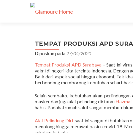
TEMPAT PRODUKSI APD SURABA
Diposkan pada
27/04/2020
Tempat Produksi APD Surabaya
– Saat ini viru
yakni di negeri kita tercinta Indonesia. Denga
Baik dari aspek social hingga ekonomi. Tak kh
berbondong memborong kebutuhan sehari-hari s
Selain sembako, kebutuhan akan perlindungan d
masker dan juga alat pelindung diri atau
Hazmat 
habis. Padahal rumah sakit sangat membutuhkan
Alat Pelindung Diri
saat ini sangat di butuhkan 
menolong hingga merawat pasien covid-19. Mer
sekali pakai saja.