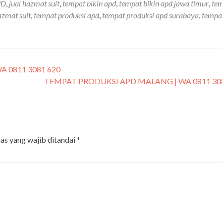
PD
,
jual hazmat suit
,
tempat bikin apd
,
tempat bikin apd jawa timur
,
te
azmat suit
,
tempat produksi apd
,
tempat produksi apd surabaya
,
tempa
 0811 3081 620
TEMPAT PRODUKSI APD MALANG | WA 0811 30
as yang wajib ditandai
*