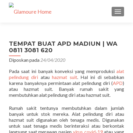
TUKAR 
TEMPAT BUAT APD MADIUN | WA
0811 3081 620
Diposkan pada
24/04/2020
Pada saat ini banyak konveksi yang memproduksi
alat
pelindung diri
atau
hazmat suit
. Hal ini di sebabkan
karena banyaknya permintaan alat pelindung diri (
APD
)
atau hazmat suit. Banyak rumah sakit yang
membutuhkan alat pelindung diri atau hazmat suit.
Rumah sakit tentunya membutuhkan dalam jumlah
banyak untuk stok mereka. Alat pelindung diri atau
hazmat suit digunakan oleh tenaga medis. Digunakan
untuk saat tenaga medis berinteraksi atau berkontak
langsung saat merawan pasien
virus covid-19
atau yang