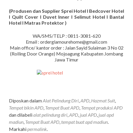
(Produsen dan Supplier Sprei Hotel I Bedcover Hotel
I Quilt Cover I Duvet Inner I Selimut Hotel I Bantal
Hotel I Matras Protektor )
WA/SMS/TELP : 0811-3081-620
Email : orderglamourehome@gmail.com
Main office/ kantor order : Jalan Sayid Sulaiman 3 No 02
(Rolling Door Orange) Mojoagung Kabupaten Jombang
Jawa Timur
Diposkan dalam
Alat Pelindung Diri
,
APD
,
Hazmat Suit
,
Tempat bikin APD
,
Tempat Buat APD
,
Tempat produksi APD
dan dilabeli
alat pelindung diri
,
APD
,
jual APD
,
jual apd
madiun
,
Tempat Buat APD
,
tempat buat apd madiun
.
Markahi
permalink
.