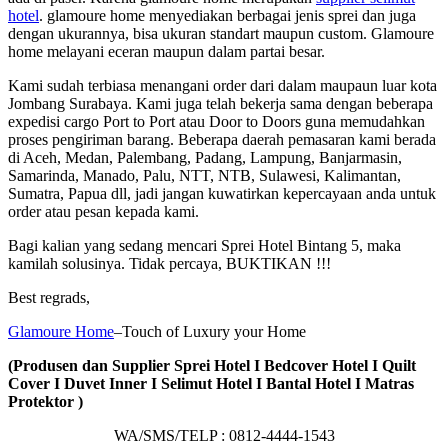
hotel
. glamoure home menyediakan berbagai jenis sprei dan juga
dengan ukurannya, bisa ukuran standart maupun custom. Glamoure
home melayani eceran maupun dalam partai besar.
Kami sudah terbiasa menangani order dari dalam maupaun luar kota
Jombang Surabaya. Kami juga telah bekerja sama dengan beberapa
expedisi cargo Port to Port atau Door to Doors guna memudahkan
proses pengiriman barang. Beberapa daerah pemasaran kami berada
di Aceh, Medan, Palembang, Padang, Lampung, Banjarmasin,
Samarinda, Manado, Palu, NTT, NTB, Sulawesi, Kalimantan,
Sumatra, Papua dll, jadi jangan kuwatirkan kepercayaan anda untuk
order atau pesan kepada kami.
Bagi kalian yang sedang mencari Sprei Hotel Bintang 5, maka
kamilah solusinya. Tidak percaya, BUKTIKAN !!!
Best regrads,
Glamoure Home
–Touch of Luxury your Home
(Produsen dan Supplier Sprei Hotel I Bedcover Hotel I Quilt
Cover I Duvet Inner I Selimut Hotel I Bantal Hotel I Matras
Protektor )
WA/SMS/TELP : 0812-4444-1543