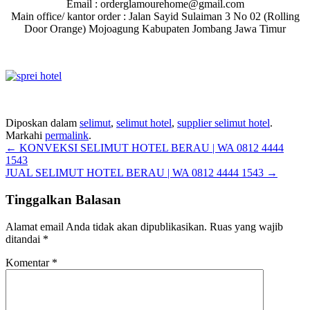
Email : orderglamourehome@gmail.com
Main office/ kantor order : Jalan Sayid Sulaiman 3 No 02 (Rolling
Door Orange) Mojoagung Kabupaten Jombang Jawa Timur
Diposkan dalam
selimut
,
selimut hotel
,
supplier selimut hotel
.
Markahi
permalink
.
Navigasi
←
KONVEKSI SELIMUT HOTEL BERAU | WA 0812 4444
1543
pos
JUAL SELIMUT HOTEL BERAU | WA 0812 4444 1543
→
Tinggalkan Balasan
Alamat email Anda tidak akan dipublikasikan.
Ruas yang wajib
ditandai
*
Komentar
*