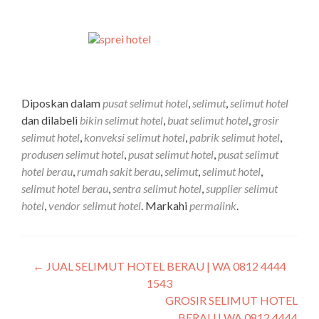
Diposkan dalam
pusat selimut hotel
,
selimut
,
selimut hotel
dan dilabeli
bikin selimut hotel
,
buat selimut hotel
,
grosir
selimut hotel
,
konveksi selimut hotel
,
pabrik selimut hotel
,
produsen selimut hotel
,
pusat selimut hotel
,
pusat selimut
hotel berau
,
rumah sakit berau
,
selimut
,
selimut hotel
,
selimut hotel berau
,
sentra selimut hotel
,
supplier selimut
hotel
,
vendor selimut hotel
. Markahi
permalink
.
←
JUAL SELIMUT HOTEL BERAU | WA 0812 4444
1543
GROSIR SELIMUT HOTEL
BERAU | WA 0812 4444