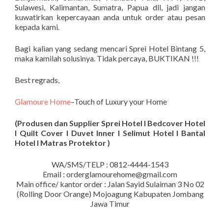
Sulawesi, Kalimantan, Sumatra, Papua dll, jadi jangan
kuwatirkan kepercayaan anda untuk order atau pesan
kepada kami.
Bagi kalian yang sedang mencari Sprei Hotel Bintang 5,
maka kamilah solusinya. Tidak percaya, BUKTIKAN !!!
Best regrads,
Glamoure Home
–Touch of Luxury your Home
(Produsen dan Supplier Sprei Hotel I Bedcover Hotel
I Quilt Cover I Duvet Inner I Selimut Hotel I Bantal
Hotel I Matras Protektor )
WA/SMS/TELP : 0812-4444-1543
Email : orderglamourehome@gmail.com
Main office/ kantor order : Jalan Sayid Sulaiman 3 No 02
(Rolling Door Orange) Mojoagung Kabupaten Jombang
Jawa Timur