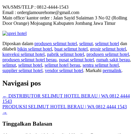
WA/SMS/TELP : 0812-4444-1543
Email : orderglamourehome@gmail.com
Main office/ kantor order : Jalan Sayid Sulaiman 3 No 02 (Rolling
Door Orange) Mojoagung Kabupaten Jombang Jawa Timur
Diposkan dalam
produsen selimut hotel
,
selimut
,
selimut hotel
dan
dilabeli
bikin selimut hotel
,
buat selimut hotel
,
grosir selimut hotel
,
konveksi selimut hotel
,
pabrik selimut hotel
,
produsen selimut hotel
,
produsen selimut hotel berau
,
pusat selimut hotel
,
rumah sakit berau
,
selimut
,
selimut hotel
,
selimut hotel berau
,
sentra selimut hotel
,
supplier selimut hotel
,
vendor selimut hotel
. Markahi
permalink
.
Navigasi pos
←
DISTRIBUTOR SELIMUT HOTEL BERAU | WA 0812 4444
1543
PRODUKSI SELIMUT HOTEL BERAU | WA 0812 4444 1543
→
Tinggalkan Balasan