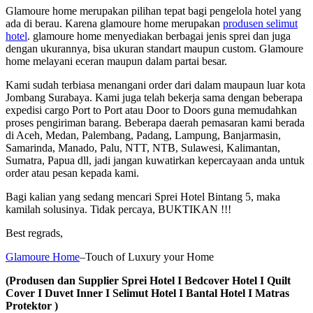
Glamoure home merupakan pilihan tepat bagi pengelola hotel yang
ada di berau. Karena glamoure home merupakan
produsen selimut
hotel
. glamoure home menyediakan berbagai jenis sprei dan juga
dengan ukurannya, bisa ukuran standart maupun custom. Glamoure
home melayani eceran maupun dalam partai besar.
Kami sudah terbiasa menangani order dari dalam maupaun luar kota
Jombang Surabaya. Kami juga telah bekerja sama dengan beberapa
expedisi cargo Port to Port atau Door to Doors guna memudahkan
proses pengiriman barang. Beberapa daerah pemasaran kami berada
di Aceh, Medan, Palembang, Padang, Lampung, Banjarmasin,
Samarinda, Manado, Palu, NTT, NTB, Sulawesi, Kalimantan,
Sumatra, Papua dll, jadi jangan kuwatirkan kepercayaan anda untuk
order atau pesan kepada kami.
Bagi kalian yang sedang mencari Sprei Hotel Bintang 5, maka
kamilah solusinya. Tidak percaya, BUKTIKAN !!!
Best regrads,
Glamoure Home
–Touch of Luxury your Home
(Produsen dan Supplier Sprei Hotel I Bedcover Hotel I Quilt
Cover I Duvet Inner I Selimut Hotel I Bantal Hotel I Matras
Protektor )