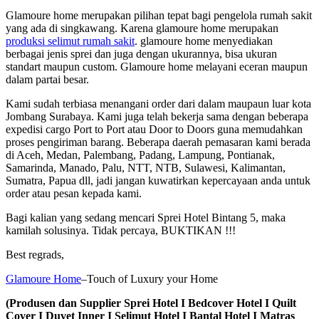
Glamoure home merupakan pilihan tepat bagi pengelola rumah sakit
yang ada di singkawang. Karena glamoure home merupakan
produksi selimut rumah sakit
. glamoure home menyediakan
berbagai jenis sprei dan juga dengan ukurannya, bisa ukuran
standart maupun custom. Glamoure home melayani eceran maupun
dalam partai besar.
Kami sudah terbiasa menangani order dari dalam maupaun luar kota
Jombang Surabaya. Kami juga telah bekerja sama dengan beberapa
expedisi cargo Port to Port atau Door to Doors guna memudahkan
proses pengiriman barang. Beberapa daerah pemasaran kami berada
di Aceh, Medan, Palembang, Padang, Lampung, Pontianak,
Samarinda, Manado, Palu, NTT, NTB, Sulawesi, Kalimantan,
Sumatra, Papua dll, jadi jangan kuwatirkan kepercayaan anda untuk
order atau pesan kepada kami.
Bagi kalian yang sedang mencari Sprei Hotel Bintang 5, maka
kamilah solusinya. Tidak percaya, BUKTIKAN !!!
Best regrads,
Glamoure Home
–Touch of Luxury your Home
(Produsen dan Supplier Sprei Hotel I Bedcover Hotel I Quilt
Cover I Duvet Inner I Selimut Hotel I Bantal Hotel I Matras