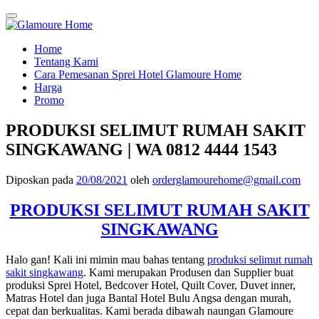
Tukar navigasi
Loncat
Home
ke
Tentang Kami
konten
Cara Pemesanan Sprei Hotel Glamoure Home
Harga
Promo
PRODUKSI SELIMUT RUMAH SAKIT
SINGKAWANG | WA 0812 4444 1543
Diposkan pada
20/08/2021
oleh
orderglamourehome@gmail.com
PRODUKSI SELIMUT RUMAH SAKIT
SINGKAWANG
Halo gan! Kali ini mimin mau bahas tentang
produksi selimut rumah
sakit singkawang
. Kami merupakan Produsen dan Supplier buat
produksi Sprei Hotel, Bedcover Hotel, Quilt Cover, Duvet inner,
Matras Hotel dan juga Bantal Hotel Bulu Angsa dengan murah,
cepat dan berkualitas. Kami berada dibawah naungan Glamoure