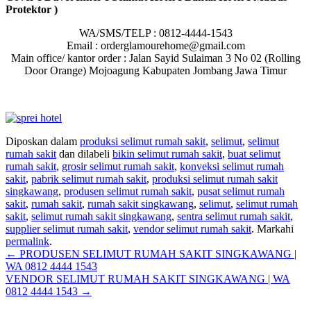
Protektor )
WA/SMS/TELP : 0812-4444-1543
Email : orderglamourehome@gmail.com
Main office/ kantor order : Jalan Sayid Sulaiman 3 No 02 (Rolling
Door Orange) Mojoagung Kabupaten Jombang Jawa Timur
Diposkan dalam
produksi selimut rumah sakit
,
selimut
,
selimut
rumah sakit
dan dilabeli
bikin selimut rumah sakit
,
buat selimut
rumah sakit
,
grosir selimut rumah sakit
,
konveksi selimut rumah
sakit
,
pabrik selimut rumah sakit
,
produksi selimut rumah sakit
singkawang
,
produsen selimut rumah sakit
,
pusat selimut rumah
sakit
,
rumah sakit
,
rumah sakit singkawang
,
selimut
,
selimut rumah
sakit
,
selimut rumah sakit singkawang
,
sentra selimut rumah sakit
,
supplier selimut rumah sakit
,
vendor selimut rumah sakit
. Markahi
permalink
.
Navigasi
←
PRODUSEN SELIMUT RUMAH SAKIT SINGKAWANG |
WA 0812 4444 1543
pos
VENDOR SELIMUT RUMAH SAKIT SINGKAWANG | WA
0812 4444 1543
→