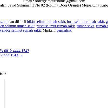
Email : orderglamourehome@gmail.com
 : Jalan Sayid Sulaiman 3 No 02 (Rolling Door Orange) Mojoagung Ka
sakit
dan dilabeli
bikin selimut rumah sakit
,
buat selimut rumah sakit
,
g
en selimut rumah sakit
,
pusat selimut rumah sakit
,
rumah sakit
,
rumah s
vendor selimut rumah sakit
. Markahi
permalink
.
0812 4444 1543
 444 1543
→
dai
*