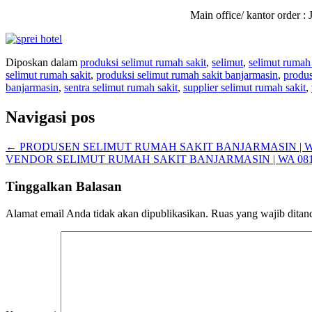
Main office/ kantor order
Diposkan dalam
produksi selimut rumah sakit
,
selimut
,
selimut rumah 
selimut rumah sakit
,
produksi selimut rumah sakit banjarmasin
,
produs
banjarmasin
,
sentra selimut rumah sakit
,
supplier selimut rumah sakit
,
Navigasi pos
←
PRODUSEN SELIMUT RUMAH SAKIT BANJARMASIN | WA 
VENDOR SELIMUT RUMAH SAKIT BANJARMASIN | WA 0812
Tinggalkan Balasan
Alamat email Anda tidak akan dipublikasikan.
Ruas yang wajib ditan