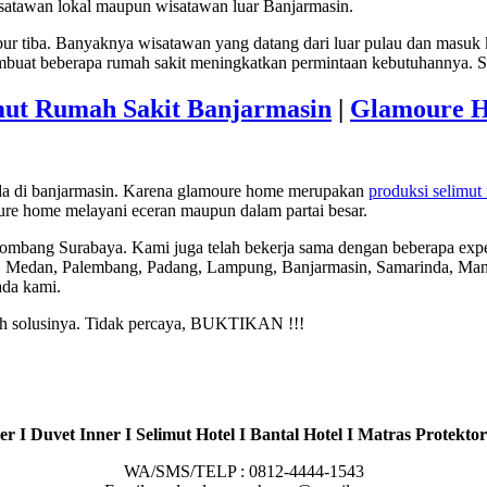
isatawan lokal maupun wisatawan luar Banjarmasin.
bur tiba. Banyaknya wisatawan yang datang dari luar pulau dan masuk k
embuat beberapa rumah sakit meningkatkan permintaan kebutuhannya. S
mut Rumah Sakit Banjarmasin
|
Glamoure H
ada di banjarmasin. Karena glamoure home merupakan
produksi selimut
re home melayani eceran maupun dalam partai besar.
Jombang Surabaya. Kami juga telah bekerja sama dengan beberapa expe
, Medan, Palembang, Padang, Lampung, Banjarmasin, Samarinda, Mana
ada kami.
lah solusinya. Tidak percaya, BUKTIKAN !!!
r I Duvet Inner I Selimut Hotel I Bantal Hotel I Matras Protektor
WA/SMS/TELP : 0812-4444-1543