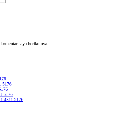
 komentar saya berikutnya.
176
 5176
5176
1 5176
 4311 5176