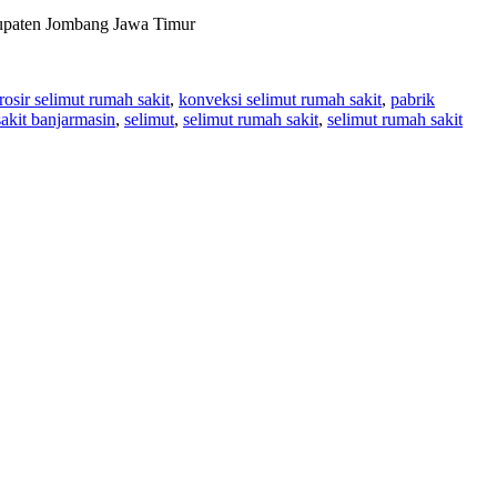
bupaten Jombang Jawa Timur
rosir selimut rumah sakit
,
konveksi selimut rumah sakit
,
pabrik
akit banjarmasin
,
selimut
,
selimut rumah sakit
,
selimut rumah sakit