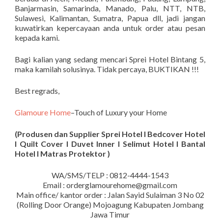
Banjarmasin, Samarinda, Manado, Palu, NTT, NTB,
Sulawesi, Kalimantan, Sumatra, Papua dll, jadi jangan
kuwatirkan kepercayaan anda untuk order atau pesan
kepada kami.
Bagi kalian yang sedang mencari Sprei Hotel Bintang 5,
maka kamilah solusinya. Tidak percaya, BUKTIKAN !!!
Best regrads,
Glamoure Home
–Touch of Luxury your Home
(Produsen dan Supplier Sprei Hotel I Bedcover Hotel
I Quilt Cover I Duvet Inner I Selimut Hotel I Bantal
Hotel I Matras Protektor )
WA/SMS/TELP : 0812-4444-1543
Email : orderglamourehome@gmail.com
Main office/ kantor order : Jalan Sayid Sulaiman 3 No 02
(Rolling Door Orange) Mojoagung Kabupaten Jombang
Jawa Timur