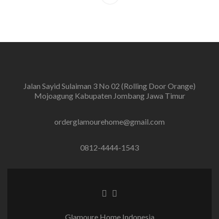
Jalan Sayid Sulaiman 3 No 02 (Rolling Door Orange)
Mojoagung Kabupaten Jombang Jawa Timur
orderglamourehome@gmail.com
0812-4444-1543
Tautan Facebook
Tautan Instagram
Glamoure Home Indonesia