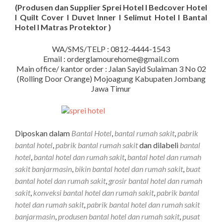
(Produsen dan Supplier Sprei Hotel I Bedcover Hotel
I Quilt Cover I Duvet Inner I Selimut Hotel I Bantal
Hotel I Matras Protektor )
WA/SMS/TELP : 0812-4444-1543
Email : orderglamourehome@gmail.com
Main office/ kantor order : Jalan Sayid Sulaiman 3 No 02
(Rolling Door Orange) Mojoagung Kabupaten Jombang
Jawa Timur
Diposkan dalam
Bantal Hotel
,
bantal rumah sakit
,
pabrik
bantal hotel
,
pabrik bantal rumah sakit
dan dilabeli
bantal
hotel
,
bantal hotel dan rumah sakit
,
bantal hotel dan rumah
sakit banjarmasin
,
bikin bantal hotel dan rumah sakit
,
buat
bantal hotel dan rumah sakit
,
grosir bantal hotel dan rumah
sakit
,
konveksi bantal hotel dan rumah sakit
,
pabrik bantal
hotel dan rumah sakit
,
pabrik bantal hotel dan rumah sakit
banjarmasin
,
produsen bantal hotel dan rumah sakit
,
pusat