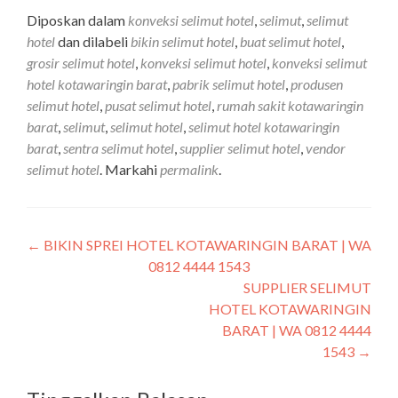
Diposkan dalam
konveksi selimut hotel
,
selimut
,
selimut
hotel
dan dilabeli
bikin selimut hotel
,
buat selimut hotel
,
grosir selimut hotel
,
konveksi selimut hotel
,
konveksi selimut
hotel kotawaringin barat
,
pabrik selimut hotel
,
produsen
selimut hotel
,
pusat selimut hotel
,
rumah sakit kotawaringin
barat
,
selimut
,
selimut hotel
,
selimut hotel kotawaringin
barat
,
sentra selimut hotel
,
supplier selimut hotel
,
vendor
selimut hotel
. Markahi
permalink
.
←
BIKIN SPREI HOTEL KOTAWARINGIN BARAT | WA
0812 4444 1543
SUPPLIER SELIMUT
HOTEL KOTAWARINGIN
BARAT | WA 0812 4444
1543
→