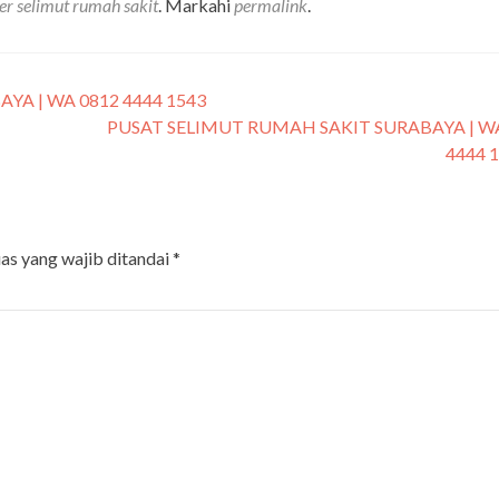
er selimut rumah sakit
. Markahi
permalink
.
YA | WA 0812 4444 1543
PUSAT SELIMUT RUMAH SAKIT SURABAYA | W
4444 
as yang wajib ditandai
*