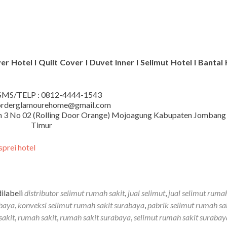
r Hotel I Quilt Cover I Duvet Inner I Selimut Hotel I Bantal 
MS/TELP : 0812-4444-1543
 orderglamourehome@gmail.com
iman 3 No 02 (Rolling Door Orange) Mojoagung Kabupaten Jombang
Timur
ilabeli
distributor selimut rumah sakit
,
jual selimut
,
jual selimut rumah
abaya
,
konveksi selimut rumah sakit surabaya
,
pabrik selimut rumah sa
sakit
,
rumah sakit
,
rumah sakit surabaya
,
selimut rumah sakit surabay