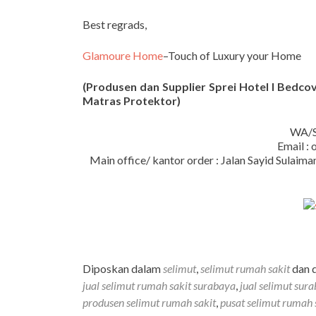
Best regrads,
Glamoure Home
–Touch of Luxury your Home
(Produsen dan Supplier Sprei Hotel I Bedcove
Matras Protektor)
WA/S
Email :
Main office/ kantor order : Jalan Sayid Sula
Diposkan dalam
selimut
,
selimut rumah sakit
dan d
jual selimut rumah sakit surabaya
,
jual selimut sur
produsen selimut rumah sakit
,
pusat selimut rumah 