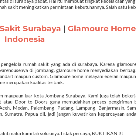
ntas di surabaya padat. Hal itu membuat tingkat kecelakaan yang 
ah sakit meningkatkan permintaan kebutuhannya. Salah satu ke
Sakit Surabaya
|
Glamoure Home
Indonesia
 pengelola rumah sakit yang ada di surabaya. Karena glamour
warehousenya di jombang. glamoure home menyediakan berbagai
 standart maupun custom. Glamoure home melayani eceran maupu
ome merupakan kualitas terbaik.
am maupaun luar kota Jombang Surabaya. Kami juga telah beker
rt atau Door to Doors guna memudahkan proses pengiriman b
ceh, Medan, Palembang, Padang, Lampung, Banjarmasin, Sama
, Sumatra, Papua dll, jadi jangan kuwatirkan kepercayaan and
sakit maka kami lah solusinya.Tidak percaya, BUKTIKAN !!!