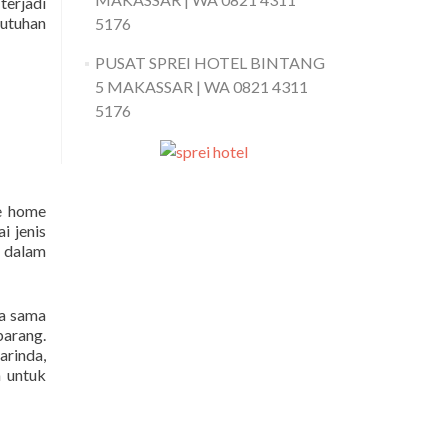
terjadi
butuhan
5176
PUSAT SPREI HOTEL BINTANG
5 MAKASSAR | WA 0821 4311
5176
e home
 jenis
n dalam
ja sama
arang.
rinda,
a untuk