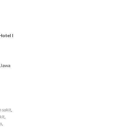
Hotel I
 Jawa
 sakit
,
kit
,
a
,