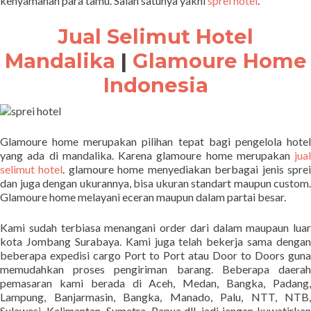
kenyamanan para tamu. Salah satunya yakni
sprei hotel
.
Jual Selimut Hotel
Mandalika
|
Glamoure Home
Indonesia
Glamoure home merupakan pilihan tepat bagi pengelola hotel
yang ada di mandalika. Karena glamoure home merupakan
jual
selimut hotel
. glamoure home menyediakan berbagai jenis spre
dan juga dengan ukurannya, bisa ukuran standart maupun custom.
Glamoure home melayani eceran maupun dalam partai besar.
Kami sudah terbiasa menangani order dari dalam maupaun luar
kota Jombang Surabaya. Kami juga telah bekerja sama dengan
beberapa expedisi cargo Port to Port atau Door to Doors guna
memudahkan proses pengiriman barang. Beberapa daerah
pemasaran kami berada di Aceh, Medan, Bangka, Padang,
Lampung, Banjarmasin, Bangka, Manado, Palu, NTT, NTB,
Sulawesi, Kalimantan, Sumatra, Papua dll, jadi jangan kuwatirkan