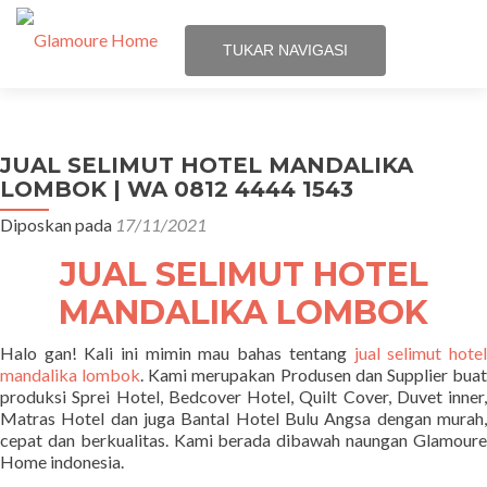
TUKAR NAVIGASI
Loncat
Home
ke
konten
JUAL SELIMUT HOTEL MANDALIKA
Tentang Kami
LOMBOK | WA 0812 4444 1543
Diposkan pada
17/11/2021
Cara Pemesanan Sprei Hotel Glamoure Home
JUAL SELIMUT HOTEL
Harga
MANDALIKA LOMBOK
Promo
Halo gan! Kali ini mimin mau bahas tentang
jual selimut hote
mandalika lombok
. Kami merupakan Produsen dan Supplier bua
produksi Sprei Hotel, Bedcover Hotel, Quilt Cover, Duvet inner,
Matras Hotel dan juga Bantal Hotel Bulu Angsa dengan murah,
cepat dan berkualitas. Kami berada dibawah naungan Glamoure
Home indonesia.