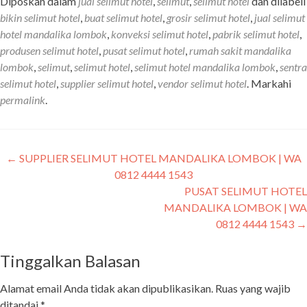
Diposkan dalam
jual selimut hotel
,
selimut
,
selimut hotel
dan dilabeli
bikin selimut hotel
,
buat selimut hotel
,
grosir selimut hotel
,
jual selimut
hotel mandalika lombok
,
konveksi selimut hotel
,
pabrik selimut hotel
,
produsen selimut hotel
,
pusat selimut hotel
,
rumah sakit mandalika
lombok
,
selimut
,
selimut hotel
,
selimut hotel mandalika lombok
,
sentra
selimut hotel
,
supplier selimut hotel
,
vendor selimut hotel
. Markahi
permalink
.
Navigasi
←
SUPPLIER SELIMUT HOTEL MANDALIKA LOMBOK | WA
0812 4444 1543
pos
PUSAT SELIMUT HOTEL
MANDALIKA LOMBOK | WA
0812 4444 1543
→
Tinggalkan Balasan
Alamat email Anda tidak akan dipublikasikan.
Ruas yang wajib
ditandai
*