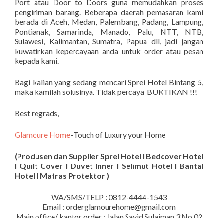
Port atau Door to Doors guna memudahkan proses
pengiriman barang. Beberapa daerah pemasaran kami
berada di Aceh, Medan, Palembang, Padang, Lampung,
Pontianak, Samarinda, Manado, Palu, NTT, NTB,
Sulawesi, Kalimantan, Sumatra, Papua dll, jadi jangan
kuwatirkan kepercayaan anda untuk order atau pesan
kepada kami.
Bagi kalian yang sedang mencari Sprei Hotel Bintang 5,
maka kamilah solusinya. Tidak percaya, BUKTIKAN !!!
Best regrads,
Glamoure Home
–Touch of Luxury your Home
(Produsen dan Supplier Sprei Hotel I Bedcover Hotel
I Quilt Cover I Duvet Inner I Selimut Hotel I Bantal
Hotel I Matras Protektor )
WA/SMS/TELP : 0812-4444-1543
Email : orderglamourehome@gmail.com
Main office/ kantor order : Jalan Sayid Sulaiman 3 No 02