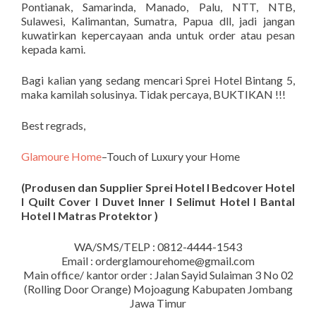
Pontianak, Samarinda, Manado, Palu, NTT, NTB,
Sulawesi, Kalimantan, Sumatra, Papua dll, jadi jangan
kuwatirkan kepercayaan anda untuk order atau pesan
kepada kami.
Bagi kalian yang sedang mencari Sprei Hotel Bintang 5,
maka kamilah solusinya. Tidak percaya, BUKTIKAN !!!
Best regrads,
Glamoure Home
–Touch of Luxury your Home
(Produsen dan Supplier Sprei Hotel I Bedcover Hotel
I Quilt Cover I Duvet Inner I Selimut Hotel I Bantal
Hotel I Matras Protektor )
WA/SMS/TELP : 0812-4444-1543
Email : orderglamourehome@gmail.com
Main office/ kantor order : Jalan Sayid Sulaiman 3 No 02
(Rolling Door Orange) Mojoagung Kabupaten Jombang
Jawa Timur